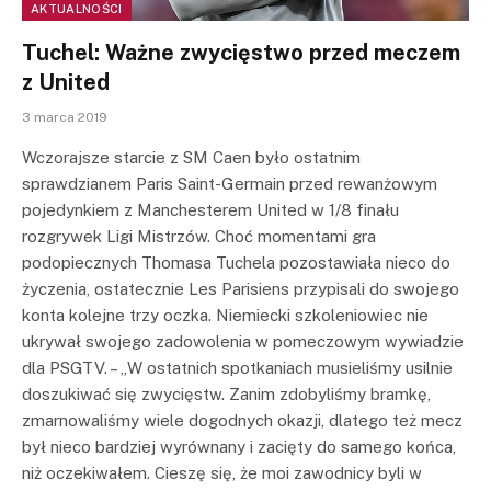
AKTUALNOŚCI
Tuchel: Ważne zwycięstwo przed meczem
z United
3 marca 2019
Wczorajsze starcie z SM Caen było ostatnim
sprawdzianem Paris Saint-Germain przed rewanżowym
pojedynkiem z Manchesterem United w 1/8 finału
rozgrywek Ligi Mistrzów. Choć momentami gra
podopiecznych Thomasa Tuchela pozostawiała nieco do
życzenia, ostatecznie Les Parisiens przypisali do swojego
konta kolejne trzy oczka. Niemiecki szkoleniowiec nie
ukrywał swojego zadowolenia w pomeczowym wywiadzie
dla PSGTV. – „W ostatnich spotkaniach musieliśmy usilnie
doszukiwać się zwycięstw. Zanim zdobyliśmy bramkę,
zmarnowaliśmy wiele dogodnych okazji, dlatego też mecz
był nieco bardziej wyrównany i zacięty do samego końca,
niż oczekiwałem. Cieszę się, że moi zawodnicy byli w