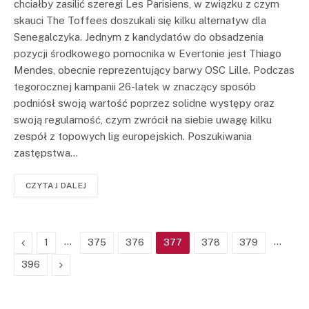
chciałby zasilić szeregi Les Parisiens, w związku z czym
skauci The Toffees doszukali się kilku alternatyw dla
Senegalczyka. Jednym z kandydatów do obsadzenia
pozycji środkowego pomocnika w Evertonie jest Thiago
Mendes, obecnie reprezentujący barwy OSC Lille. Podczas
tegorocznej kampanii 26-latek w znaczący sposób
podniósł swoją wartość poprzez solidne występy oraz
swoją regularność, czym zwrócił na siebie uwagę kilku
zespół z topowych lig europejskich. Poszukiwania
zastępstwa…
CZYTAJ DALEJ
Previous
…
…
1
375
376
377
378
379
Next
396