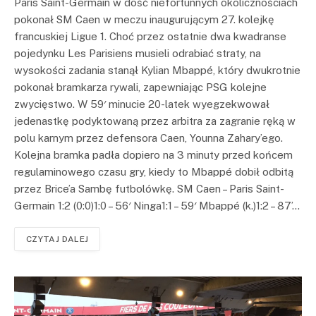
Paris Saint-Germain w dość niefortunnych okolicznościach
pokonał SM Caen w meczu inaugurującym 27. kolejkę
francuskiej Ligue 1. Choć przez ostatnie dwa kwadranse
pojedynku Les Parisiens musieli odrabiać straty, na
wysokości zadania stanął Kylian Mbappé, który dwukrotnie
pokonał bramkarza rywali, zapewniając PSG kolejne
zwycięstwo. W 59′ minucie 20-latek wyegzekwował
jedenastkę podyktowaną przez arbitra za zagranie ręką w
polu karnym przez defensora Caen, Younna Zahary’ego.
Kolejna bramka padła dopiero na 3 minuty przed końcem
regulaminowego czasu gry, kiedy to Mbappé dobił odbitą
przez Brice’a Sambę futbolówkę. SM Caen – Paris Saint-
Germain 1:2 (0:0)1:0 – 56′ Ninga1:1 – 59′ Mbappé (k.)1:2 – 87’…
CZYTAJ DALEJ