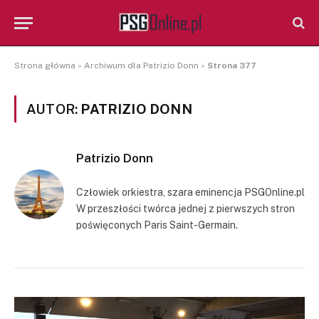
Strona główna
»
Archiwum dla Patrizio Donn
»
Strona 377
AUTOR:
PATRIZIO DONN
Patrizio Donn
Człowiek orkiestra, szara eminencja PSGOnline.pl
W przeszłości twórca jednej z pierwszych stron
poświęconych Paris Saint-Germain.