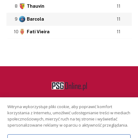
8
Thauvin
11
9
Barcola
11
10
Fati Vieira
11
Witryna wykorzystuje pliki cookie, aby poprawić komfort
Facebook
korzystania z Internetu, umożliwić udostępnianie treści w mediach
społecznościowych, mierzyć ruch na tej stronie i wyświetlać
spersonalizowane reklamy w oparciu o aktywność przeglądania.
KONTAKT
REKLAMA
POLITYKA PRYWATNOŚCI