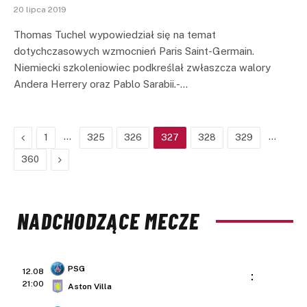
20 lipca 2019
Thomas Tuchel wypowiedział się na temat
dotychczasowych wzmocnień Paris Saint-Germain.
Niemiecki szkoleniowiec podkreślał zwłaszcza walory
Andera Herrery oraz Pablo Sarabii.-…
Previous
…
…
1
325
326
327
328
329
Next
360
NADCHODZĄCE MECZE
PSG
12.08
:
21:00
Aston Villa