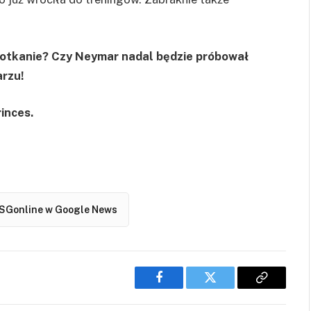
spotkanie? Czy Neymar nadal będzie próbował
arzu!
inces.
SGonline w Google News
Facebook
Twitter
Copy
Link