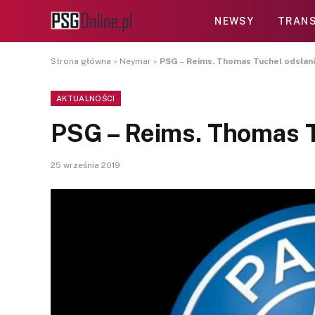
NEWSY
TRANS
Strona główna
»
Neymar
»
PSG – Reims. Thomas Tuchel odsłani
AKTUALNOŚCI
PSG – Reims. Thomas T
25 września 2019