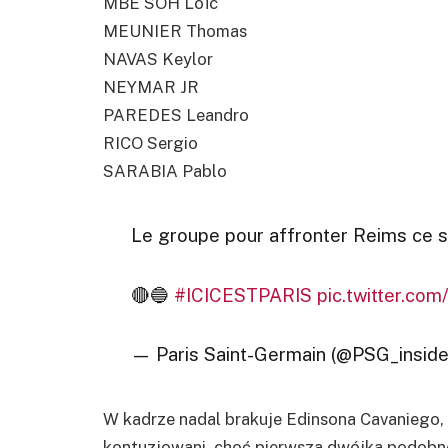
MBE SOH Loïc
MEUNIER Thomas
NAVAS Keylor
NEYMAR JR
PAREDES Leandro
RICO Sergio
SARABIA Pablo
Le groupe pour affronter Reims ce so
🔴🔵
#ICICESTPARIS
pic.twitter.co
— Paris Saint-Germain (@PSG_insid
W kadrze nadal brakuje Edinsona Cavaniego, 
kontuzjowani, choć pierwsza dwójka podobno