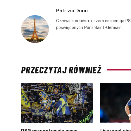
Patrizio Donn
Człowiek orkiestra, szara eminencja PS
poświęconych Paris Saint-Germain.
PRZECZYTAJ RÓWNIEŻ
PSG przygotowuje nową
Liverpool ch