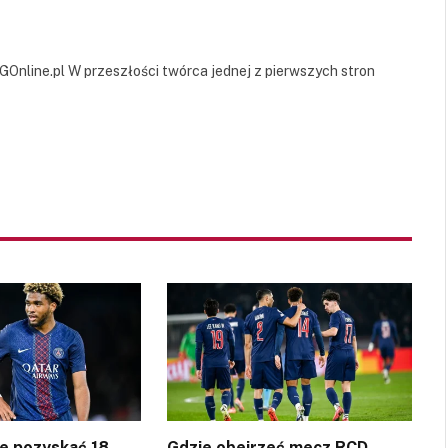
GOnline.pl W przeszłości twórca jednej z pierwszych stron
ce pozyskać 18-
Gdzie obejrzeć mecz RCD