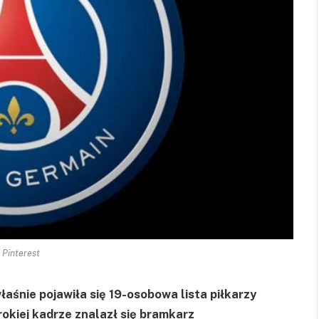
. Pinterest
łaśnie pojawiła się 19-osobowa lista piłkarzy
rokiej kadrze znalazł się bramkarz