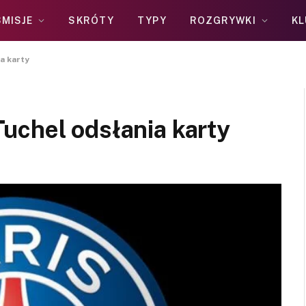
MISJE
SKRÓTY
TYPY
ROZGRYWKI
KL
a karty
uchel odsłania karty