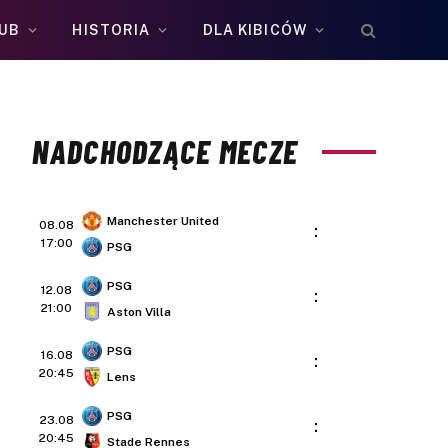
UB
HISTORIA
DLA KIBICÓW
NADCHODZĄCE MECZE
Manchester United
08.08
:
17:00
PSG
PSG
12.08
:
21:00
Aston Villa
PSG
16.08
:
20:45
Lens
PSG
23.08
:
20:45
Stade Rennes