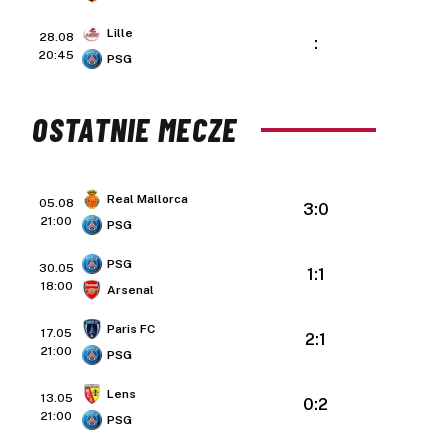
Lille
28.08
:
20:45
PSG
OSTATNIE MECZE
Real Mallorca
05.08
3:0
21:00
PSG
PSG
30.05
1:1
18:00
Arsenal
Paris FC
17.05
2:1
21:00
PSG
Lens
13.05
0:2
21:00
PSG