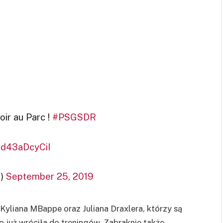
ir au Parc !
#PSGSDR
m/d43aDcyCiI
e)
September 25, 2019
Kyliana MBappe oraz Juliana Draxlera, którzy są
 już wróciła do treningów. Zabraknie także