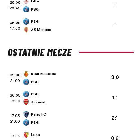
Lille
28.08
:
20:45
PSG
PSG
05.09
:
17:00
AS Monaco
OSTATNIE MECZE
Real Mallorca
05.08
3:0
21:00
PSG
PSG
30.05
1:1
18:00
Arsenal
Paris FC
17.05
2:1
21:00
PSG
Lens
13.05
0:2