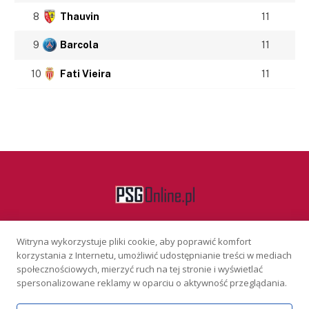
8
Thauvin
11
9
Barcola
11
10
Fati Vieira
11
Witryna wykorzystuje pliki cookie, aby poprawić komfort
Facebook
korzystania z Internetu, umożliwić udostępnianie treści w mediach
społecznościowych, mierzyć ruch na tej stronie i wyświetlać
spersonalizowane reklamy w oparciu o aktywność przeglądania.
KONTAKT
REKLAMA
POLITYKA PRYWATNOŚCI