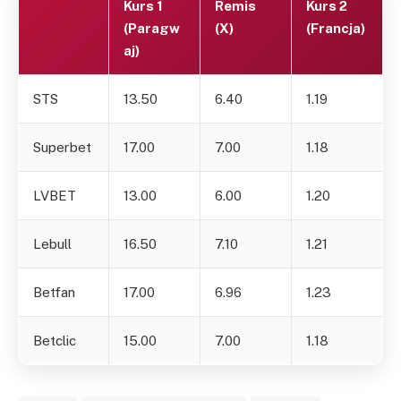
Kurs 1
Remis
Kurs 2
(Paragw
(X)
(Francja)
aj)
STS
13.50
6.40
1.19
Superbet
17.00
7.00
1.18
LVBET
13.00
6.00
1.20
Lebull
16.50
7.10
1.21
Betfan
17.00
6.96
1.23
Betclic
15.00
7.00
1.18