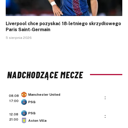
Liverpool chce pozyskać 18-letniego skrzydłowego
Paris Saint-Germain
5 sierpnia 2026
NADCHODZĄCE MECZE
Manchester United
08.08
:
17:00
PSG
PSG
12.08
:
21:00
Aston Villa