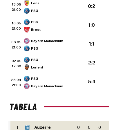
Lens
13.05
0:2
21:00
PSG
PSG
10.05
1:0
21:00
Brest
Bayern Monachium
06.05
1:1
21:00
PSG
PSG
02.05
2:2
17:00
Lorient
PSG
28.04
5:4
21:00
Bayern Monachium
TABELA
1
Auxerre
0
0
0