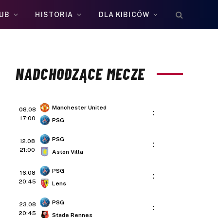
UB
HISTORIA
DLA KIBICÓW
NADCHODZĄCE MECZE
Manchester United
08.08
:
17:00
PSG
PSG
12.08
:
21:00
Aston Villa
PSG
16.08
:
20:45
Lens
PSG
23.08
:
20:45
Stade Rennes