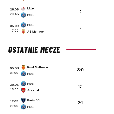
Lille
28.08
:
20:45
PSG
PSG
05.09
:
17:00
AS Monaco
OSTATNIE MECZE
Real Mallorca
05.08
3:0
21:00
PSG
PSG
30.05
1:1
18:00
Arsenal
Paris FC
17.05
2:1
21:00
PSG