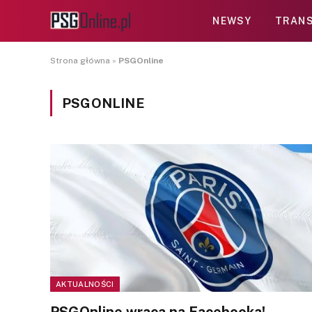
NEWSY
TRANS
Strona główna
»
PSGOnline
PSGONLINE
AKTUALNOŚCI
PSGOnline wraca na Facebooka!