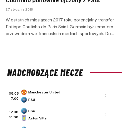
Coutinho ponownie łączony z PSG.
27 stycznia 2019
W ostatnich miesiącach 2017 roku potencjalny transfer
Philippe Coutinho do Paris Saint-Germain był tematem
przewodnim we francuskich mediach sportowych. Do…
NADCHODZĄCE MECZE
Manchester United
08.08
:
17:00
PSG
PSG
12.08
:
21:00
Aston Villa