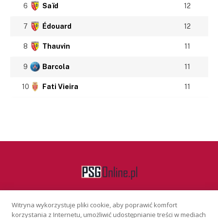
6
Saïd
12
7
Édouard
12
8
Thauvin
11
9
Barcola
11
10
Fati Vieira
11
Witryna wykorzystuje pliki cookie, aby poprawić komfort
Facebook
korzystania z Internetu, umożliwić udostępnianie treści w mediach