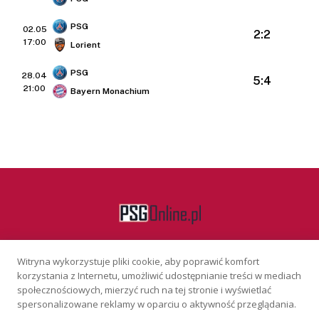
PSG
02.05
2:2
17:00
Lorient
PSG
28.04
5:4
21:00
Bayern Monachium
Witryna wykorzystuje pliki cookie, aby poprawić komfort
Facebook
korzystania z Internetu, umożliwić udostępnianie treści w mediach
społecznościowych, mierzyć ruch na tej stronie i wyświetlać
spersonalizowane reklamy w oparciu o aktywność przeglądania.
KONTAKT
REKLAMA
POLITYKA PRYWATNOŚCI