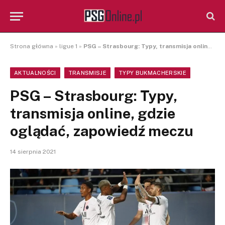
Strona główna
»
ligue 1
»
PSG – Strasbourg: Typy, transmisja online, gdzie oglądać, zapowiedź meczu
AKTUALNOŚCI
TRANSMISJE
TYPY BUKMACHERSKIE
PSG – Strasbourg: Typy,
transmisja online, gdzie
oglądać, zapowiedź meczu
14 sierpnia 2021