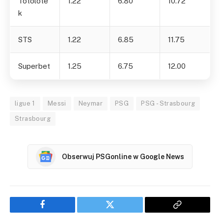
Totolote
1.22
6.80
10.72
k
STS
1.22
6.85
11.75
Superbet
1.25
6.75
12.00
ligue 1
Messi
Neymar
PSG
PSG - Strasbourg
Strasbourg
Obserwuj PSGonline w Google News
Facebook
Twitter
Copy