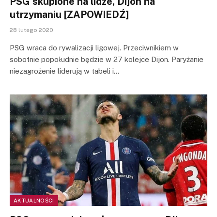
PSG skupione na lidze, Dijon na
utrzymaniu [ZAPOWIEDŹ]
28 lutego 2020
PSG wraca do rywalizacji ligowej. Przeciwnikiem w
sobotnie popołudnie będzie w 27 kolejce Dijon. Paryżanie
niezagrożenie liderują w tabeli i…
AKTUALNOŚCI