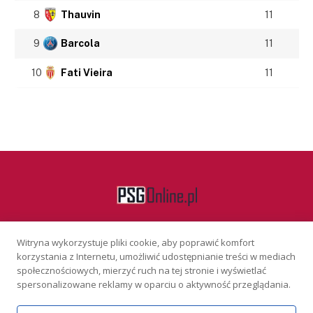
8
Thauvin
11
9
Barcola
11
10
Fati Vieira
11
Witryna wykorzystuje pliki cookie, aby poprawić komfort
Facebook
korzystania z Internetu, umożliwić udostępnianie treści w mediach
społecznościowych, mierzyć ruch na tej stronie i wyświetlać
spersonalizowane reklamy w oparciu o aktywność przeglądania.
KONTAKT
REKLAMA
POLITYKA PRYWATNOŚCI