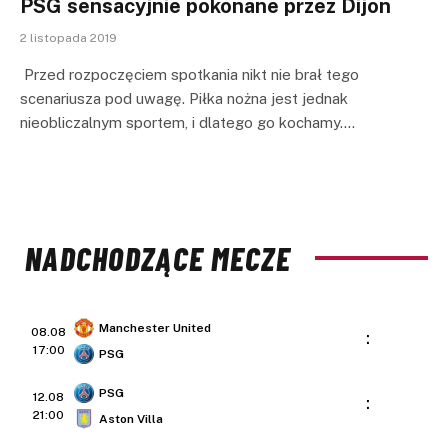
PSG sensacyjnie pokonane przez Dijon
2 listopada 2019
Przed rozpoczęciem spotkania nikt nie brał tego
scenariusza pod uwagę. Piłka nożna jest jednak
nieobliczalnym sportem, i dlatego go kochamy.…
NADCHODZĄCE MECZE
Manchester United
08.08
:
17:00
PSG
PSG
12.08
:
21:00
Aston Villa