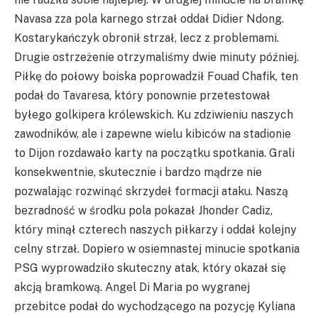
Navasa zza pola karnego strzał oddał Didier Ndong.
Kostarykańczyk obronił strzał, lecz z problemami.
Drugie ostrzeżenie otrzymaliśmy dwie minuty później.
Piłkę do połowy boiska poprowadził Fouad Chafik, ten
podał do Tavaresa, który ponownie przetestował
byłego golkipera królewskich. Ku zdziwieniu naszych
zawodników, ale i zapewne wielu kibiców na stadionie
to Dijon rozdawało karty na początku spotkania. Grali
konsekwentnie, skutecznie i bardzo mądrze nie
pozwalając rozwinąć skrzydeł formacji ataku. Naszą
bezradność w środku pola pokazał Jhonder Cadiz,
który minął czterech naszych piłkarzy i oddał kolejny
celny strzał. Dopiero w osiemnastej minucie spotkania
PSG wyprowadziło skuteczny atak, który okazał się
akcją bramkową. Angel Di Maria po wygranej
przebitce podał do wychodzącego na pozycję Kyliana