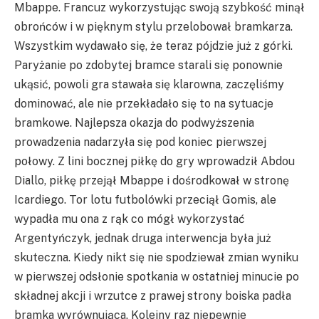
Mbappe. Francuz wykorzystując swoją szybkość minął
obrońców i w pięknym stylu przelobował bramkarza.
Wszystkim wydawało się, że teraz pójdzie już z górki.
Paryżanie po zdobytej bramce starali się ponownie
ukąsić, powoli gra stawała się klarowna, zaczęliśmy
dominować, ale nie przekładało się to na sytuacje
bramkowe. Najlepsza okazja do podwyższenia
prowadzenia nadarzyła się pod koniec pierwszej
połowy. Z lini bocznej piłkę do gry wprowadził Abdou
Diallo, piłkę przejął Mbappe i dośrodkował w stronę
Icardiego. Tor lotu futbolówki przeciął Gomis, ale
wypadła mu ona z rąk co mógł wykorzystać
Argentyńczyk, jednak druga interwencja była już
skuteczna. Kiedy nikt się nie spodziewał zmian wyniku
w pierwszej odsłonie spotkania w ostatniej minucie po
składnej akcji i wrzutce z prawej strony boiska padła
bramka wyrównująca. Kolejny raz niepewnie