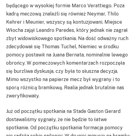
będącego w wysokiej formie Marco Verattiego. Poza
kadrą meczową znaleźli się również Neymar, Thilo
Kehrer i Meunier, wszyscy są kontuzjowani. Miejsce
Włocha zajął Leandro Paredes, który jednak nie zagrał
zbyt widowiskowego spotkania. Na dość odważny ruch
zdecydował się Thomas Tuchel, Niemiec w środku
pomocy postawił na Juana Bernata, nominalnie lewego
obrońcy. W pomeczowych komentarzach rozpoczęła
się burzliwa dyskusja, czy była to słuszna decyzja.
Mimo wszystko na papierze mecz był wygrany i to
sporą różnicą bramkową. Realia jednak brutalnie nas
zweryfikowały.
Już od początku spotkania na Stade Gaston Gerard
dostawaliśmy sygnały, że nie będzie to łatwe
spotkanie. Od początku spotkania formacja pomocy
nie radziła sobie najlepiej. W drugiej minucie na bramkę