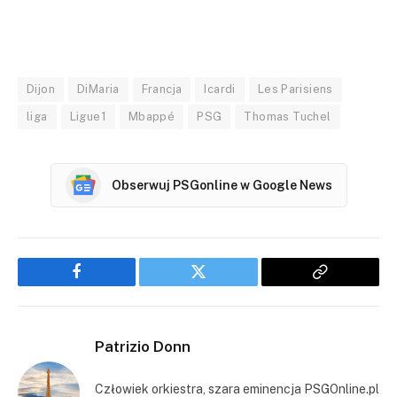
Dijon
DiMaria
Francja
Icardi
Les Parisiens
liga
Ligue1
Mbappé
PSG
Thomas Tuchel
Obserwuj PSGonline w Google News
Facebook
Twitter
Copy
Link
Patrizio Donn
Człowiek orkiestra, szara eminencja PSGOnline.pl