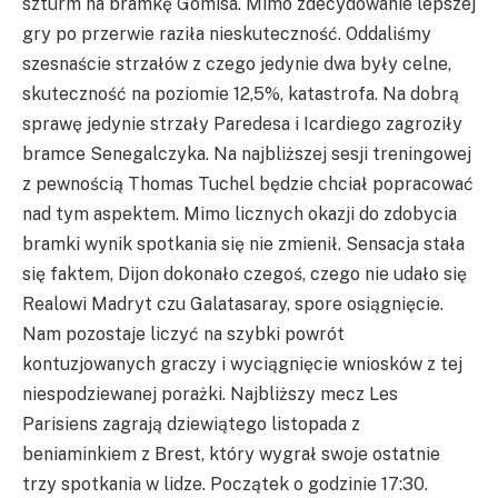
szturm na bramkę Gomisa. Mimo zdecydowanie lepszej
gry po przerwie raziła nieskuteczność. Oddaliśmy
szesnaście strzałów z czego jedynie dwa były celne,
skuteczność na poziomie 12,5%, katastrofa. Na dobrą
sprawę jedynie strzały Paredesa i Icardiego zagroziły
bramce Senegalczyka. Na najbliższej sesji treningowej
z pewnością Thomas Tuchel będzie chciał popracować
nad tym aspektem. Mimo licznych okazji do zdobycia
bramki wynik spotkania się nie zmienił. Sensacja stała
się faktem, Dijon dokonało czegoś, czego nie udało się
Realowi Madryt czu Galatasaray, spore osiągnięcie.
Nam pozostaje liczyć na szybki powrót
kontuzjowanych graczy i wyciągnięcie wniosków z tej
niespodziewanej porażki. Najbliższy mecz Les
Parisiens zagrają dziewiątego listopada z
beniaminkiem z Brest, który wygrał swoje ostatnie
trzy spotkania w lidze. Początek o godzinie 17:30.