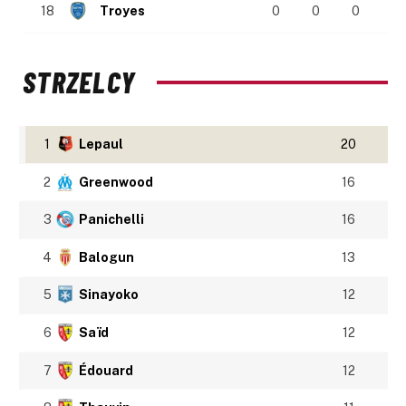
18
Troyes
0
0
0
STRZELCY
1
Lepaul
20
2
Greenwood
16
3
Panichelli
16
4
Balogun
13
5
Sinayoko
12
6
Saïd
12
7
Édouard
12