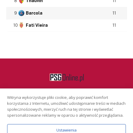
8
Thauvin
11
9
Barcola
11
10
Fati Vieira
11
Witryna wykorzystuje pliki cookie, aby poprawić komfort
Facebook
korzystania z Internetu, umożliwić udostępnianie treści w mediach
społecznościowych, mierzyć ruch na tej stronie i wyświetlać
spersonalizowane reklamy w oparciu o aktywność przeglądania.
KONTAKT
REKLAMA
POLITYKA PRYWATNOŚCI
Ustawienia
Serwis wyłącznie dla osób powyżej 18 lat. Hazard może uzależniać.