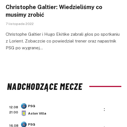
Christophe Galtier: Wiedzieliśmy co
musimy zrobić
7 listopada 2022
Christophe Galtier i Hugo Ekitike zabrali głos po spotkaniu
z Lorient. Zobaczcie co powiedział trener oraz napastnik
PSG po wygranej…
NADCHODZĄCE MECZE
PSG
12.08
:
21:00
Aston Villa
PSG
16.08