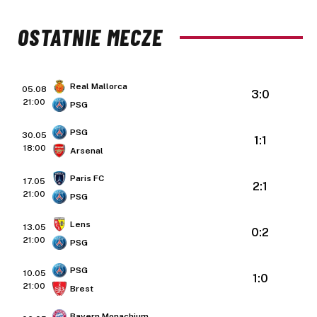
OSTATNIE MECZE
Real Mallorca
05.08
3:0
21:00
PSG
PSG
30.05
1:1
18:00
Arsenal
Paris FC
17.05
2:1
21:00
PSG
Lens
13.05
0:2
21:00
PSG
PSG
10.05
1:0
21:00
Brest
Bayern Monachium