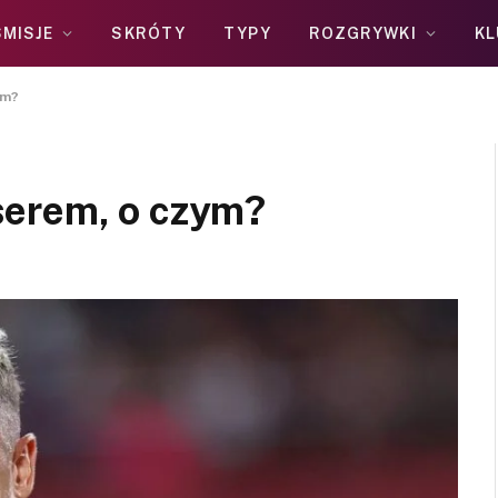
MISJE
SKRÓTY
TYPY
ROZGRYWKI
KL
ym?
serem, o czym?