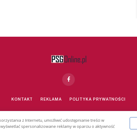
Facebook
KONTAKT
REKLAMA
POLITYKA PRYWATNOŚCI
znie dla osób powyżej 18 lat. Hazard może uzależniać. Graj odpowiedzialn
korzystania z Internetu, umożliwić udostępnianie treści w
2026 PSGonline.pl
 i wyświetlać spersonalizowane reklamy w oparciu o aktywność