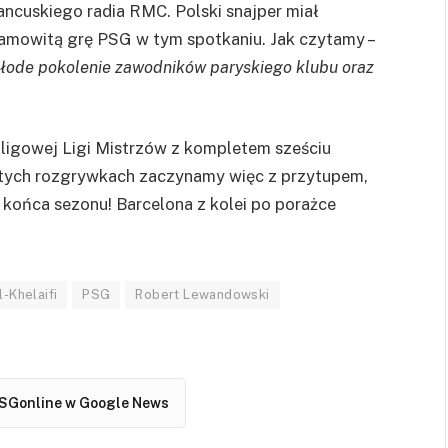
ancuskiego radia RMC. Polski snajper miał
amowitą grę PSG w tym spotkaniu. Jak czytamy –
 młode pokolenie zawodników paryskiego klubu oraz
 ligowej Ligi Mistrzów z kompletem sześciu
tych rozgrywkach zaczynamy więc z przytupem,
 końca sezonu! Barcelona z kolei po porażce
-Khelaifi
PSG
Robert Lewandowski
SGonline w Google News