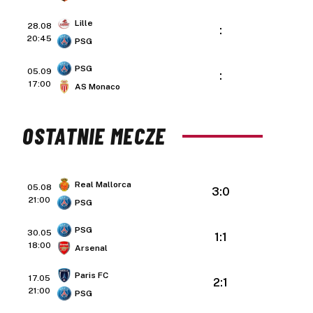
Lille
28.08
:
20:45
PSG
PSG
05.09
:
17:00
AS Monaco
OSTATNIE MECZE
Real Mallorca
05.08
3:0
21:00
PSG
PSG
30.05
1:1
18:00
Arsenal
Paris FC
17.05
2:1
21:00
PSG