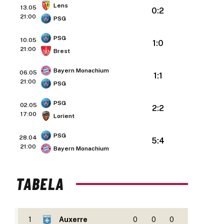
Lens
13.05
0:2
21:00
PSG
PSG
10.05
1:0
21:00
Brest
Bayern Monachium
06.05
1:1
21:00
PSG
PSG
02.05
2:2
17:00
Lorient
PSG
28.04
5:4
21:00
Bayern Monachium
TABELA
1
Auxerre
0
0
0