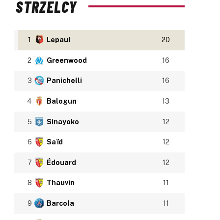
STRZELCY
1
Lepaul
20
2
Greenwood
16
3
Panichelli
16
4
Balogun
13
5
Sinayoko
12
6
Saïd
12
7
Édouard
12
8
Thauvin
11
9
Barcola
11