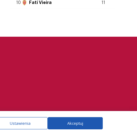
10
Fati Vieira
11
ie.
Szczegóły
Ustawienia
Akceptuj