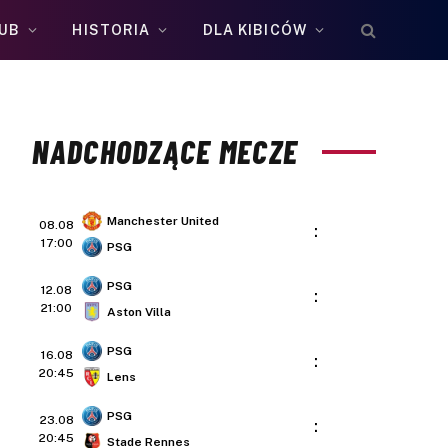
UB
HISTORIA
DLA KIBICÓW
NADCHODZĄCE MECZE
Manchester United
08.08
:
17:00
PSG
PSG
12.08
:
21:00
Aston Villa
PSG
16.08
:
20:45
Lens
PSG
23.08
:
20:45
Stade Rennes