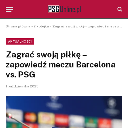
Strona główna
»
2 kolejka
»
Zagrać swoją piłkę – zapowiedź meczu Barcelona vs. PSG
AKTUALNOŚCI
Zagrać swoją piłkę –
zapowiedź meczu Barcelona
vs. PSG
1 października 2025