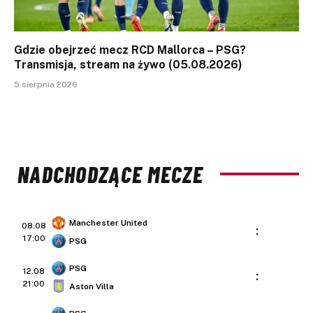
Gdzie obejrzeć mecz RCD Mallorca – PSG?
Transmisja, stream na żywo (05.08.2026)
5 sierpnia 2026
NADCHODZĄCE MECZE
Manchester United
08.08
:
17:00
PSG
PSG
12.08
:
21:00
Aston Villa