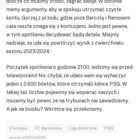
dobrze co musimy zrobić, zagrać swoje. W obronie
mamy argumenty, aby w spokoju utrzymać czyste
konto. Gorzej z przodu, gdzie poza Barcolą i Ramosem
cała reszta zmaga się z kontuzjami. Jedno jest pewne,
w tym spotkaniu decydować będą detale. Miejmy
nadzieje, że uda się powtórzyć wynik z ćwierćfinału
sezonu 2023/2024.
Początek spotkania o godzinie 21:00, widzimy się przed
telewizorami! No, chyba, że udało wam się wyhaczyć
jeden z 2.600 biletów, które otrzymali kibice PSG. W
takiej też liczbie pojawimy się wspierać naszych i
możemy być pewni, że na trybunach nie zawiedziemy.
A jak na boisku? Wkrótce się przekonamy.
2 kolejka
FC Barcelona
Liga Mistrzów
PSG
sezon 2025/2026