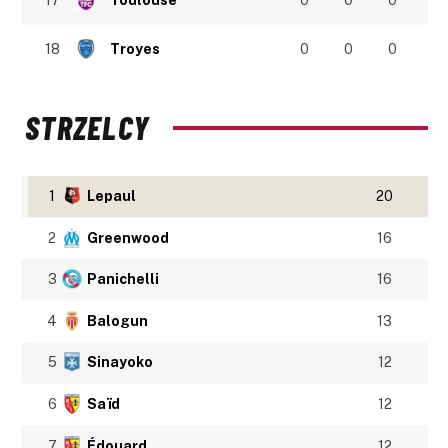
17
Toulouse
0
0
0
18
Troyes
0
0
0
STRZELCY
1
Lepaul
20
2
Greenwood
16
3
Panichelli
16
4
Balogun
13
5
Sinayoko
12
6
Saïd
12
7
Édouard
12