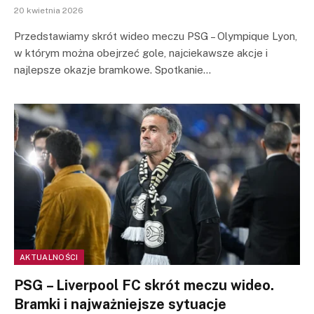
20 kwietnia 2026
Przedstawiamy skrót wideo meczu PSG – Olympique Lyon,
w którym można obejrzeć gole, najciekawsze akcje i
najlepsze okazje bramkowe. Spotkanie…
AKTUALNOŚCI
PSG – Liverpool FC skrót meczu wideo.
Bramki i najważniejsze sytuacje