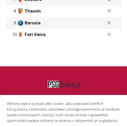
8
Thauvin
11
9
Barcola
11
10
Fati Vieira
11
Witryna wykorzystuje pliki cookie, aby poprawić komfort
Facebook
korzystania z Internetu, umożliwić udostępnianie treści w mediach
społecznościowych, mierzyć ruch na tej stronie i wyświetlać
spersonalizowane reklamy w oparciu o aktywność przeglądania.
KONTAKT
REKLAMA
POLITYKA PRYWATNOŚCI