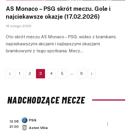
AS Monaco – PSG skrót meczu. Gole i
najciekawsze okazje (17.02.2026)
18 lutego 2026
Oto skrót meczu AS Monaco – PSG: wideo z bramkami,
najciekawszymi akcjami i najlepszymi okazjami
bramkowymi z tego spotkania. Mecz…
Previous
…
Next
1
2
3
4
5
9
NADCHODZĄCE MECZE
PSG
12.08
:
21:00
Aston Villa