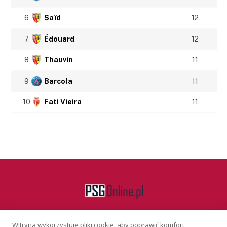
6
Saïd
12
7
Édouard
12
8
Thauvin
11
9
Barcola
11
10
Fati Vieira
11
Witryna wykorzystuje pliki cookie, aby poprawić komfort