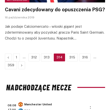
Cavani zdecydowany do opuszczenia PSG?
16 października 2019
Jak podaje Calciomercato – włoski gigant jest
zdeterminowany aby pozyskać gracza Paris Saint Germain.
Chodzi tu o zespół Juventusu. Napastnik…
Previous
…
…
1
312
313
314
315
316
Next
359
NADCHODZĄCE MECZE
Manchester United
08.08
:
17:00