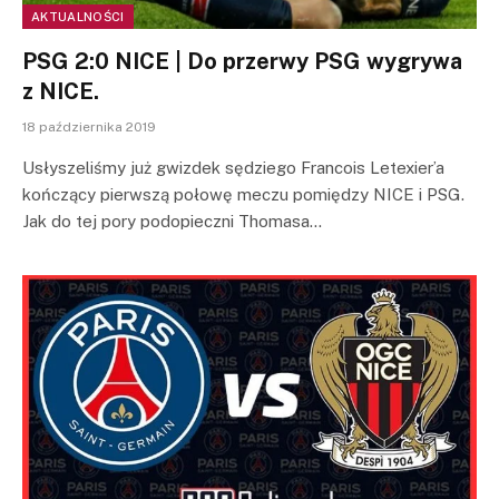
AKTUALNOŚCI
PSG 2:0 NICE | Do przerwy PSG wygrywa
z NICE.
18 października 2019
Usłyszeliśmy już gwizdek sędziego Francois Letexier’a
kończący pierwszą połowę meczu pomiędzy NICE i PSG.
Jak do tej pory podopieczni Thomasa…