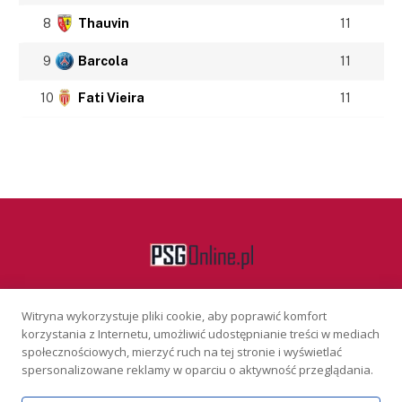
8
Thauvin
11
9
Barcola
11
10
Fati Vieira
11
Witryna wykorzystuje pliki cookie, aby poprawić komfort
Facebook
korzystania z Internetu, umożliwić udostępnianie treści w mediach
społecznościowych, mierzyć ruch na tej stronie i wyświetlać
spersonalizowane reklamy w oparciu o aktywność przeglądania.
KONTAKT
REKLAMA
POLITYKA PRYWATNOŚCI