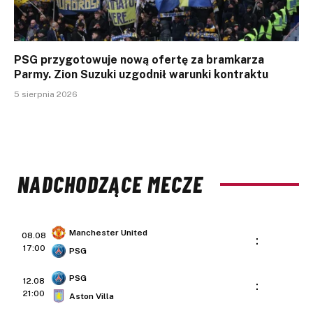
PSG przygotowuje nową ofertę za bramkarza
Parmy. Zion Suzuki uzgodnił warunki kontraktu
5 sierpnia 2026
NADCHODZĄCE MECZE
Manchester United
08.08
:
17:00
PSG
PSG
12.08
:
21:00
Aston Villa