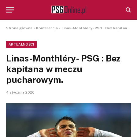
Strona główna
»
Konferencja
»
Linas-Monthléry- PSG : Bez kapitana w meczu pucharowym.
AKTUALNOŚCI
Linas-Monthléry- PSG : Bez
kapitana w meczu
pucharowym.
4 stycznia 2020