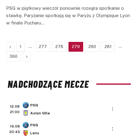
PSG w piątkowy wieczór ponownie rozegra spotkanie o
stawkę. Paryżanie spotkają się w Paryżu z Olympique Lyon
w finale Pucharu…
Previous
…
…
1
277
278
279
280
281
Next
360
NADCHODZĄCE MECZE
PSG
12.08
:
21:00
Aston Villa
PSG
16.08
:
20:45
Lens