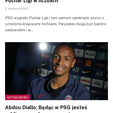
Puchar Ligi w liczbach
3 sierpnia 2020
PSG wygrało Puchar Ligi i tym samym zamknęło sezon z
czterema krajowymi trofeami. Paryżanie mogą być bardzo
zadowoleni i w…
AKTUALNOŚCI
Abdou Diallo: Będąc w PSG jesteś