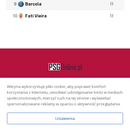
9
Barcola
11
10
Fati Vieira
11
Witryna wykorzystuje pliki cookie, aby poprawić komfort
Facebook
korzystania z Internetu, umożliwić udostępnianie treści w mediach
społecznościowych, mierzyć ruch na tej stronie i wyświetlać
spersonalizowane reklamy w oparciu o aktywność przeglądania.
KONTAKT
REKLAMA
POLITYKA PRYWATNOŚCI
Ustawienia
Serwis wyłącznie dla osób powyżej 18 lat. Hazard może uzależniać.
Graj odpowiedzialnie.
Szczegóły