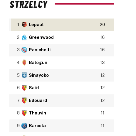
STRZELCY
1
Lepaul
20
2
Greenwood
16
3
Panichelli
16
4
Balogun
13
5
Sinayoko
12
6
Saïd
12
7
Édouard
12
8
Thauvin
11
9
Barcola
11