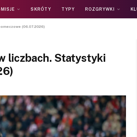
MISJE
SKRÓTY
TYPY
ROZGRYWKI
KL
i pomeczowe (06.07.2026)
w liczbach. Statystyki
26)