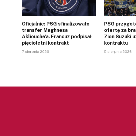
Oficjalnie: PSG sfinalizowało
PSG przygot
transfer Maghnesa
ofertę za br
Akliouche’a. Francuz podpisał
Zion Suzuki u
pięcioletni kontrakt
kontraktu
7 sierpnia 2026
5 sierpnia 2026