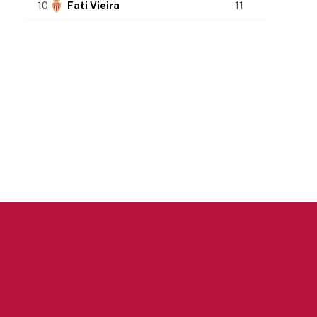
10
Fati Vieira
11