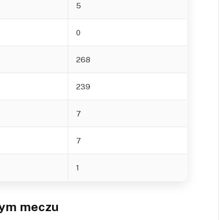
5
0
268
239
7
7
1
onym meczu