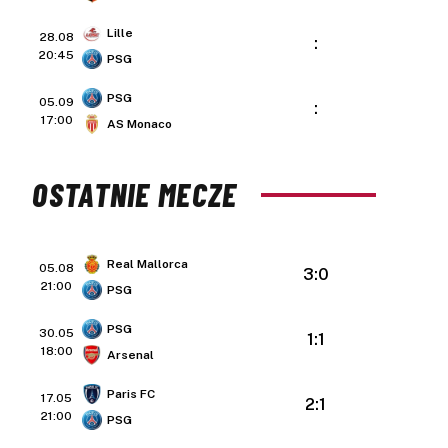
Lille
28.08
:
20:45
PSG
PSG
05.09
:
17:00
AS Monaco
OSTATNIE MECZE
Real Mallorca
05.08
3:0
21:00
PSG
PSG
30.05
1:1
18:00
Arsenal
Paris FC
17.05
2:1
21:00
PSG