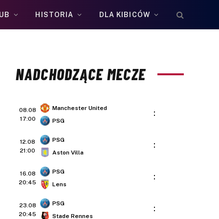
UB
HISTORIA
DLA KIBICÓW
NADCHODZĄCE MECZE
Manchester United
08.08
:
17:00
PSG
PSG
12.08
:
21:00
Aston Villa
PSG
16.08
:
20:45
Lens
PSG
23.08
:
20:45
Stade Rennes