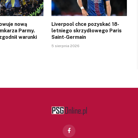
owuje nową
Liverpool chce pozyskać 18-
amkarza Parmy.
letniego skrzydłowego Paris
zgodnił warunki
Saint-Germain
5 sierpnia 2026
Facebook