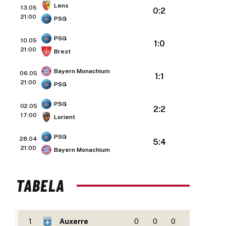
Lens
13.05
0:2
21:00
PSG
PSG
10.05
1:0
21:00
Brest
Bayern Monachium
06.05
1:1
21:00
PSG
PSG
02.05
2:2
17:00
Lorient
PSG
28.04
5:4
21:00
Bayern Monachium
TABELA
1
Auxerre
0
0
0