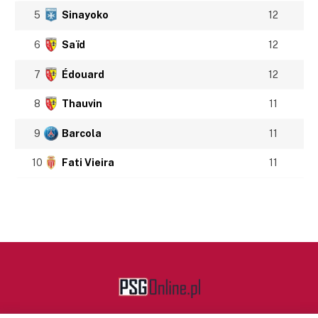
5
Sinayoko
12
6
Saïd
12
7
Édouard
12
8
Thauvin
11
9
Barcola
11
10
Fati Vieira
11