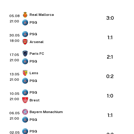
Real Mallorca
05.08
3:0
21:00
PSG
PSG
30.05
1:1
18:00
Arsenal
Paris FC
17.05
2:1
21:00
PSG
Lens
13.05
0:2
21:00
PSG
PSG
10.05
1:0
21:00
Brest
Bayern Monachium
06.05
1:1
21:00
PSG
PSG
02.05