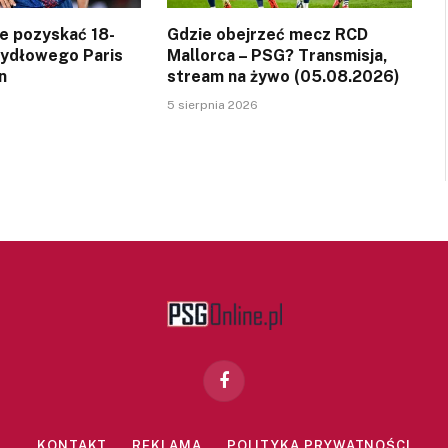
ce pozyskać 18-
Gdzie obejrzeć mecz RCD
zydłowego Paris
Mallorca – PSG? Transmisja,
n
stream na żywo (05.08.2026)
5 sierpnia 2026
Facebook
KONTAKT
REKLAMA
POLITYKA PRYWATNOŚCI