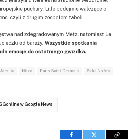
cz Marsylii z Rennes na stadionie Vélodrome,
ropejskie puchary. Lille podejmie walczące o
ens, czyli z drugim zespołem tabeli.
ęstwa nad zdegradowanym Metz, natomiast Le
ucieczki od baraży.
Wszystkie spotkania
iada emocje do ostatniego gwizdka.
Marsilia
Nitza
Paris Saint Germain
Piłka Nożna
SGonline w Google News