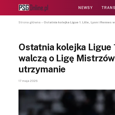
NEWSY
TRANS
Strona główna
»
Ostatnia kolejka Ligue 1. Lille, Lyon i Rennes
Ostatnia kolejka Ligue 1
walczą o Ligę Mistrzów,
utrzymanie
17 maja 2026