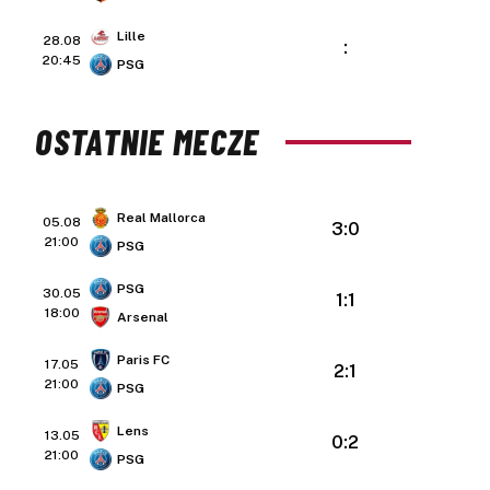
Lille
28.08
:
20:45
PSG
OSTATNIE MECZE
Real Mallorca
05.08
3:0
21:00
PSG
PSG
30.05
1:1
18:00
Arsenal
Paris FC
17.05
2:1
21:00
PSG
Lens
13.05
0:2
21:00
PSG