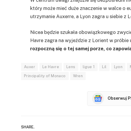
W centrum uwagi znajdzie się bezpośredni me
który może mieć duże znaczenie w walce o eu
utrzymanie Auxerre, a Lyon zagra u siebie z L
Nicea będzie szukała obowiązkowego zwyci
Havre zagra na wyjeździe z Lorient w próbie 
rozpoczną się o tej samej porze, co zapow
Auxer
Le Havre
Lens
ligue 1
Lil
Lyon
Principality of Monaco
Wren
Obserwuj P
SHARE.