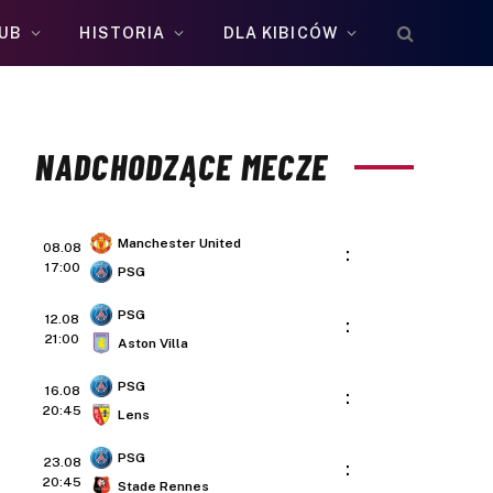
UB
HISTORIA
DLA KIBICÓW
NADCHODZĄCE MECZE
Manchester United
08.08
:
17:00
PSG
PSG
12.08
:
21:00
Aston Villa
PSG
16.08
:
20:45
Lens
PSG
23.08
:
20:45
Stade Rennes