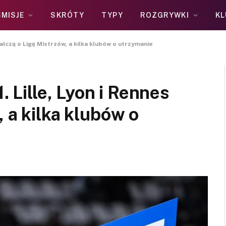
MISJE
SKRÓTY
TYPY
ROZGRYWKI
KL
 walczą o Ligę Mistrzów, a kilka klubów o utrzymanie
. Lille, Lyon i Rennes
 a kilka klubów o