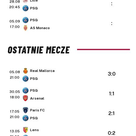
Lille
28.08
:
20:45
PSG
PSG
05.09
:
17:00
AS Monaco
OSTATNIE MECZE
Real Mallorca
05.08
3:0
21:00
PSG
PSG
30.05
1:1
18:00
Arsenal
Paris FC
17.05
2:1
21:00
PSG
Lens
13.05
0:2