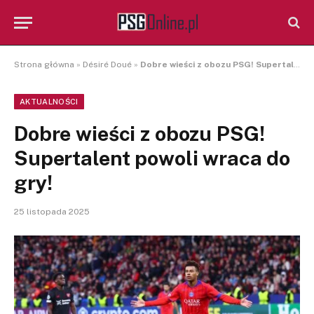
Strona główna
»
Désiré Doué
»
Dobre wieści z obozu PSG! Supertalent powoli wraca do gry!
AKTUALNOŚCI
Dobre wieści z obozu PSG!
Supertalent powoli wraca do
gry!
25 listopada 2025