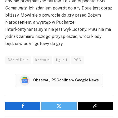
aby nie przyśpieszać faktów. Te z kolei podało
PSG
Community,
ich zdaniem powrót do gry Doue jest coraz
bliższy. Mówi się o powrocie do gry przed Bożym
Narodzeniem, a występ w Pucharze
Interkontynentalnym nie jest wykluczony. PSG nie ma
jednak zamiaru niczego przyspieszać, wróci kiedy
będzie w pełni gotowy do gry.
Désiré Doué
kontuzja
ligue 1
PSG
Obserwuj PSGonline w Google News
Facebook
Twitter
Copy