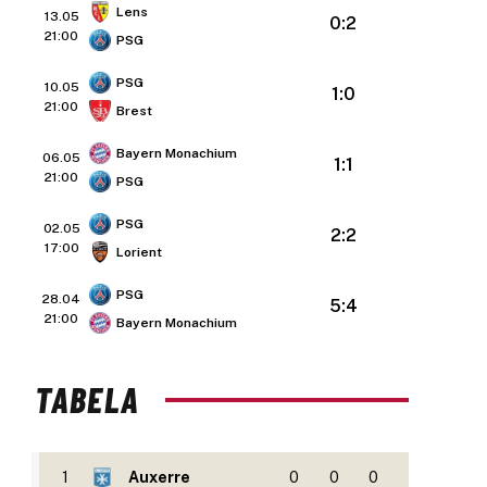
Lens
13.05
0:2
21:00
PSG
PSG
10.05
1:0
21:00
Brest
Bayern Monachium
06.05
1:1
21:00
PSG
PSG
02.05
2:2
17:00
Lorient
PSG
28.04
5:4
21:00
Bayern Monachium
TABELA
1
Auxerre
0
0
0