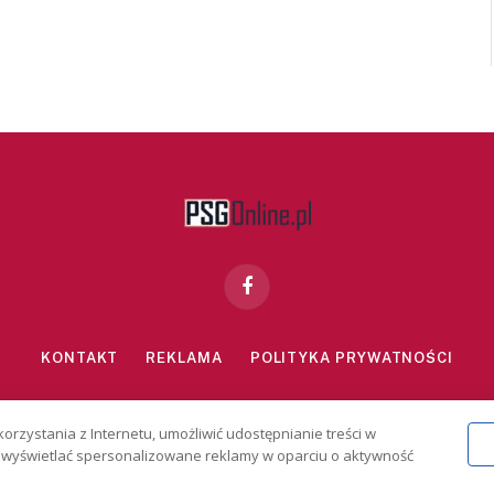
Facebook
KONTAKT
REKLAMA
POLITYKA PRYWATNOŚCI
znie dla osób powyżej 18 lat. Hazard może uzależniać. Graj odpowiedzialn
korzystania z Internetu, umożliwić udostępnianie treści w
2026 PSGonline.pl
 i wyświetlać spersonalizowane reklamy w oparciu o aktywność