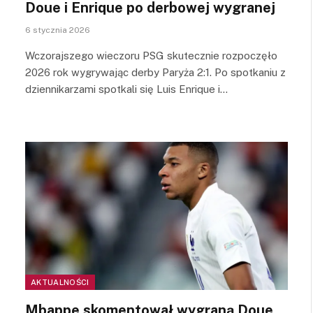
Doue i Enrique po derbowej wygranej
6 stycznia 2026
Wczorajszego wieczoru PSG skutecznie rozpoczęło
2026 rok wygrywając derby Paryża 2:1. Po spotkaniu z
dziennikarzami spotkali się Luis Enrique i…
AKTUALNOŚCI
Mbappe skomentował wygraną Doue