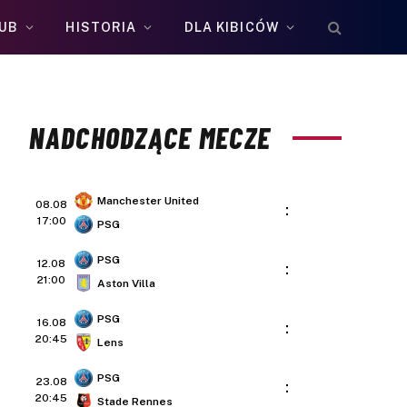
UB
HISTORIA
DLA KIBICÓW
NADCHODZĄCE MECZE
Manchester United
08.08
:
17:00
PSG
PSG
12.08
:
21:00
Aston Villa
PSG
16.08
:
20:45
Lens
PSG
23.08
:
20:45
Stade Rennes