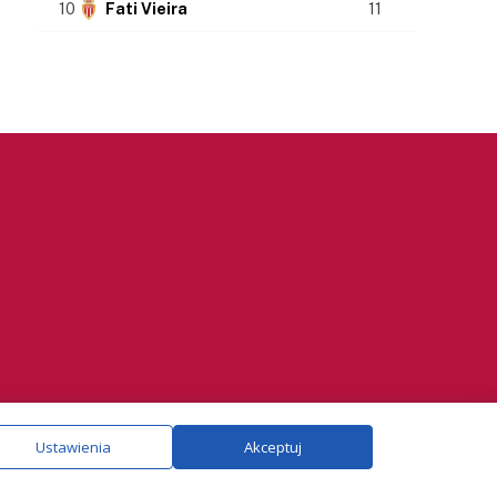
10
Fati Vieira
11
ie.
Szczegóły
Ustawienia
Akceptuj