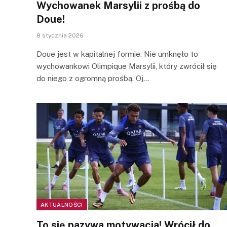
Wychowanek Marsylii z prośbą do
Doue!
8 stycznia 2026
Doue jest w kapitalnej formie. Nie umknęło to
wychowankowi Olimpique Marsylii, który zwrócił się
do niego z ogromną prośbą. Oj…
AKTUALNOŚCI
To się nazywa motywacja! Wrócił do