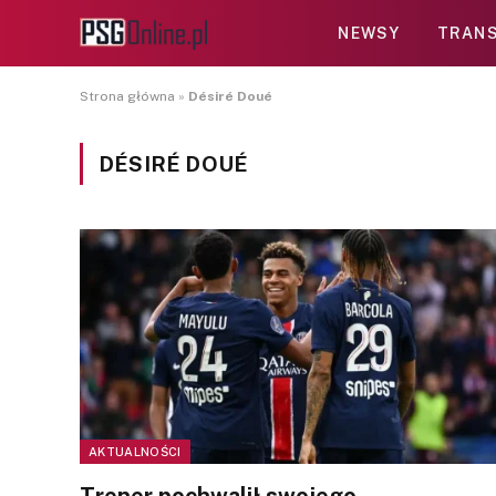
NEWSY
TRANS
Strona główna
»
Désiré Doué
DÉSIRÉ DOUÉ
AKTUALNOŚCI
Trener pochwalił swojego