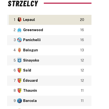
STRZELCY
1
Lepaul
20
2
Greenwood
16
3
Panichelli
16
4
Balogun
13
5
Sinayoko
12
6
Saïd
12
7
Édouard
12
8
Thauvin
11
9
Barcola
11