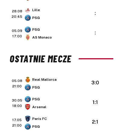
Lille
28.08
:
20:45
PSG
PSG
05.09
:
17:00
AS Monaco
OSTATNIE MECZE
Real Mallorca
05.08
3:0
21:00
PSG
PSG
30.05
1:1
18:00
Arsenal
Paris FC
17.05
2:1
21:00
PSG