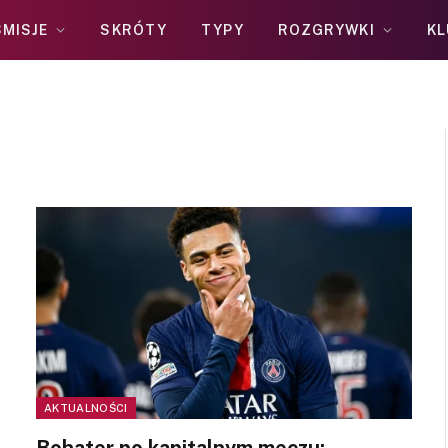
MISJE
SKRÓTY
TYPY
ROZGRYWKI
KL
AKTUALNOŚCI
Bohater po kapitalnym meczu: