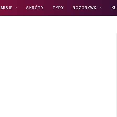
MISJE
SKRÓTY
TYPY
ROZGRYWKI
KL