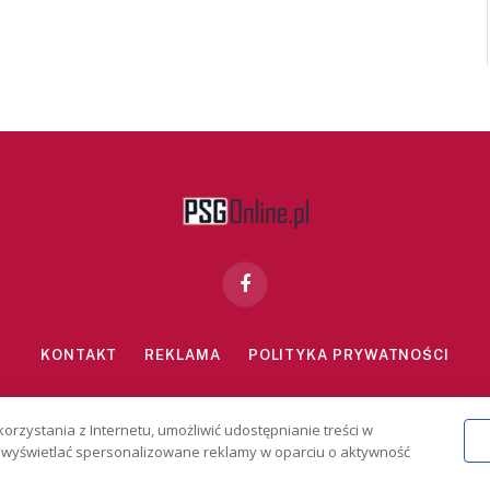
Facebook
KONTAKT
REKLAMA
POLITYKA PRYWATNOŚCI
znie dla osób powyżej 18 lat. Hazard może uzależniać. Graj odpowiedzialn
korzystania z Internetu, umożliwić udostępnianie treści w
2026 PSGonline.pl
 i wyświetlać spersonalizowane reklamy w oparciu o aktywność