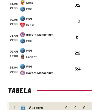
Lens
13.05
0:2
21:00
PSG
PSG
10.05
1:0
21:00
Brest
Bayern Monachium
06.05
1:1
21:00
PSG
PSG
02.05
2:2
17:00
Lorient
PSG
28.04
5:4
21:00
Bayern Monachium
TABELA
1
Auxerre
0
0
0