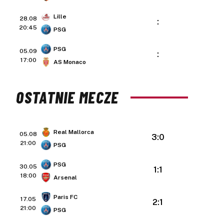
Lille
28.08
:
20:45
PSG
PSG
05.09
:
17:00
AS Monaco
OSTATNIE MECZE
Real Mallorca
05.08
3:0
21:00
PSG
PSG
30.05
1:1
18:00
Arsenal
Paris FC
17.05
2:1
21:00
PSG