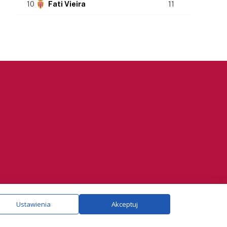
10
Fati Vieira
11
ie.
Szczegóły
Ustawienia
Akceptuj