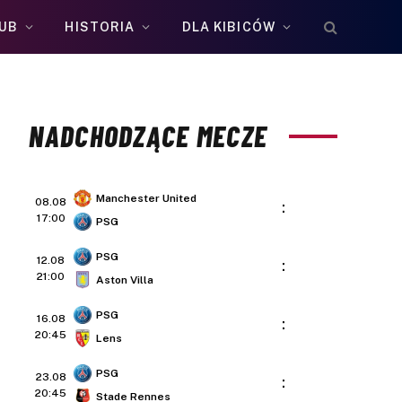
UB
HISTORIA
DLA KIBICÓW
NADCHODZĄCE MECZE
Manchester United
08.08
:
17:00
PSG
PSG
12.08
:
21:00
Aston Villa
PSG
16.08
:
20:45
Lens
PSG
23.08
:
20:45
Stade Rennes