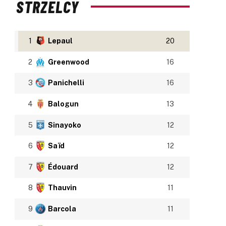
STRZELCY
1
Lepaul
20
2
Greenwood
16
3
Panichelli
16
4
Balogun
13
5
Sinayoko
12
6
Saïd
12
7
Édouard
12
8
Thauvin
11
9
Barcola
11