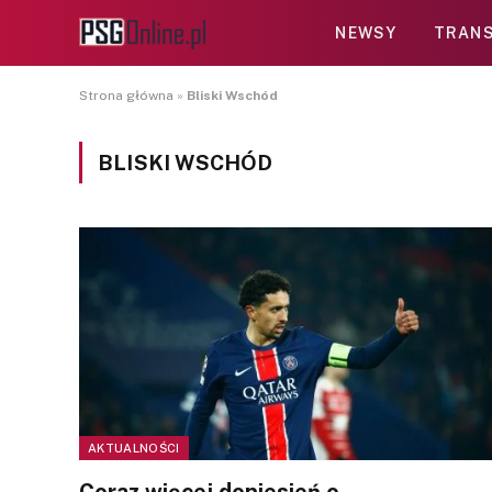
NEWSY
TRANS
Strona główna
»
Bliski Wschód
BLISKI WSCHÓD
AKTUALNOŚCI
Coraz więcej doniesień o