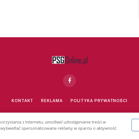
Facebook
KONTAKT
REKLAMA
POLITYKA PRYWATNOŚCI
znie dla osób powyżej 18 lat. Hazard może uzależniać. Graj odpowiedzialn
korzystania z Internetu, umożliwić udostępnianie treści w
2026 PSGonline.pl
 i wyświetlać spersonalizowane reklamy w oparciu o aktywność