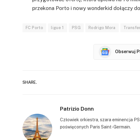
przekona Porto i nowy wonderkid dołączy do
FC Porto
ligue 1
PSG
Rodrigo Mora
Transfe
Obserwuj P
SHARE.
Patrizio Donn
Człowiek orkiestra, szara eminencja PS
poświęconych Paris Saint-Germain.