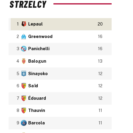
STRZELCY
1
Lepaul
20
2
Greenwood
16
3
Panichelli
16
4
Balogun
13
5
Sinayoko
12
6
Saïd
12
7
Édouard
12
8
Thauvin
11
9
Barcola
11