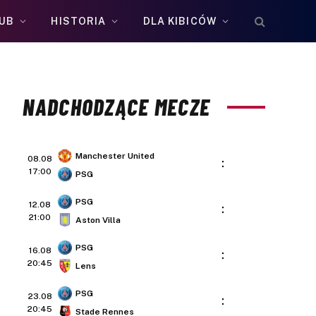
UB
HISTORIA
DLA KIBICÓW
NADCHODZĄCE MECZE
Manchester United
08.08
:
17:00
PSG
PSG
12.08
:
21:00
Aston Villa
PSG
16.08
:
20:45
Lens
PSG
23.08
:
20:45
Stade Rennes