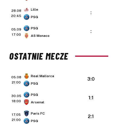
Lille
28.08
:
20:45
PSG
PSG
05.09
:
17:00
AS Monaco
OSTATNIE MECZE
Real Mallorca
05.08
3:0
21:00
PSG
PSG
30.05
1:1
18:00
Arsenal
Paris FC
17.05
2:1
21:00
PSG