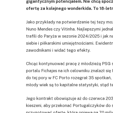
gigantycznym potencjałem. Nie chcą spocz
ofertę za kolejnego wonderkida. To 18-let
Jako przykłady na potwierdzenie tej tezy mo
Nuno Mendes czy Vitinha. Najlepszymi jednak
trafili do Paryża w sezonie 2024/2025 i jak 
siebie i piłkarskimi umiejętnościami. Ewident
zawodnikami i widać tego efekty.
Chcąc kontynuować pracę z młodzieżą PSG s
portalu Fichajes na ich celowniku znalazł si
do tej pory w FC Porto rozegrał 35 spotkań, s
młody wiek są to kapitalne statystyki, stąd
Jego kontrakt obowiązuje aż do czerwca 203
kieszeni, aby przekonać Portugalczyków do 
przygotować ofertę, która opiewa na 70 mili