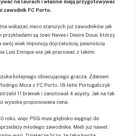
ywać na laurach i właśnie mają przygotowywać
ni zawodnik FC Porto.
żna wskazać nieco starszych już zawodników jak
 przykładami są Joao Neves i Desire Doue, którzy
na swój wiek imponują dojrzałością, pewnością
nie Luis Enrique wie jak pracować z takimi
zuka kolejnego obiecującego gracza. Zdaniem
ę Rodrigo Mora z FC Porto. 18-letni Portugalczyk
trzelił 11 bramek i zanotował 4 asysty. Jak na tak
 też wysoka proponowana cena.
0 roku, więc PSG musi głęboko sięgnąć do
sprzedaży młodego zawodnika. Mieli już nawet
onów euro. Działacze liczą, że taka kwota