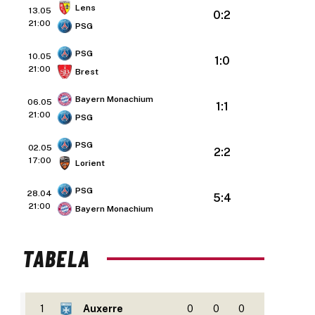
Lens
13.05
0:2
21:00
PSG
PSG
10.05
1:0
21:00
Brest
Bayern Monachium
06.05
1:1
21:00
PSG
PSG
02.05
2:2
17:00
Lorient
PSG
28.04
5:4
21:00
Bayern Monachium
TABELA
1
Auxerre
0
0
0