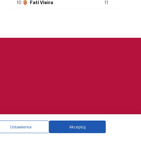
10
Fati Vieira
11
ie.
Szczegóły
Ustawienia
Akceptuj