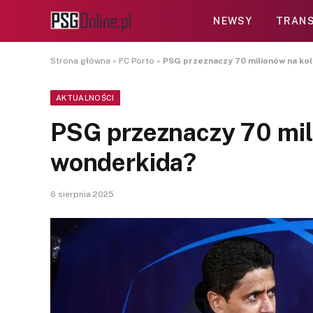
NEWSY
TRANS
Strona główna
»
FC Porto
»
PSG przeznaczy 70 milionów na ko
AKTUALNOŚCI
PSG przeznaczy 70 mil
wonderkida?
6 sierpnia 2025