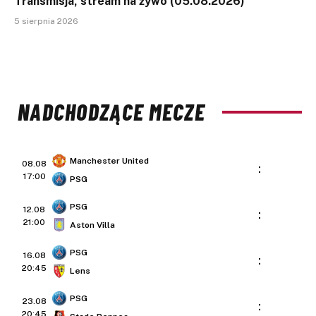
Transmisja, stream na żywo (05.08.2026)
5 sierpnia 2026
NADCHODZĄCE MECZE
Manchester United
08.08
:
17:00
PSG
PSG
12.08
:
21:00
Aston Villa
PSG
16.08
:
20:45
Lens
PSG
23.08
:
20:45