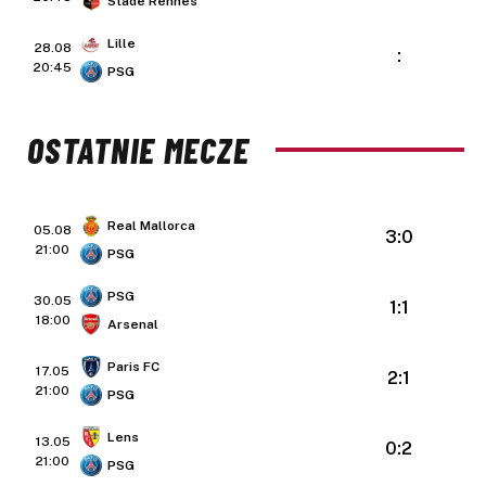
Stade Rennes
Lille
28.08
:
20:45
PSG
OSTATNIE MECZE
Real Mallorca
05.08
3:0
21:00
PSG
PSG
30.05
1:1
18:00
Arsenal
Paris FC
17.05
2:1
21:00
PSG
Lens
13.05
0:2
21:00
PSG