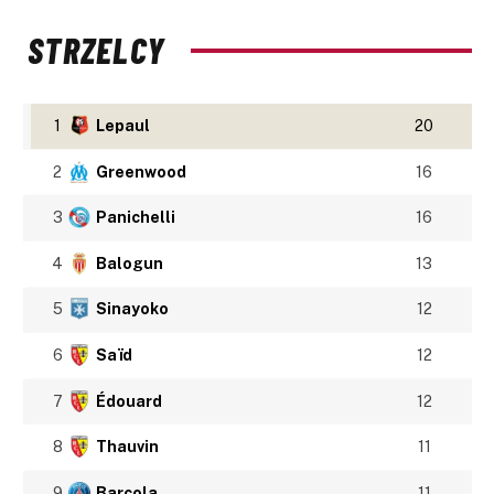
STRZELCY
1
Lepaul
20
2
Greenwood
16
3
Panichelli
16
4
Balogun
13
5
Sinayoko
12
6
Saïd
12
7
Édouard
12
8
Thauvin
11
9
Barcola
11