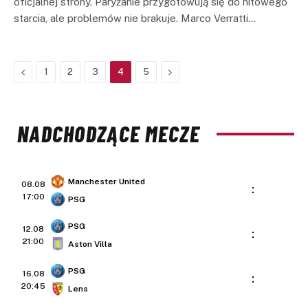
oficjalnej strony. Paryżanie przygotowują się do hitowego
starcia, ale problemów nie brakuje. Marco Verratti…
Previous
Next
1
2
3
4
5
NADCHODZĄCE MECZE
Manchester United
08.08
:
17:00
PSG
PSG
12.08
:
21:00
Aston Villa
PSG
16.08
:
20:45
Lens