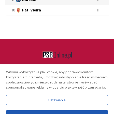
10
Fati Vieira
11
Witryna wykorzystuje pliki cookie, aby poprawić komfort
Facebook
korzystania z Internetu, umożliwić udostępnianie treści w mediach
społecznościowych, mierzyć ruch na tej stronie i wyświetlać
spersonalizowane reklamy w oparciu o aktywność przeglądania.
KONTAKT
REKLAMA
POLITYKA PRYWATNOŚCI
Ustawienia
Serwis wyłącznie dla osób powyżej 18 lat. Hazard może uzależniać.
Graj odpowiedzialnie.
Szczegóły
Copyright © 2026 PSGonline.pl