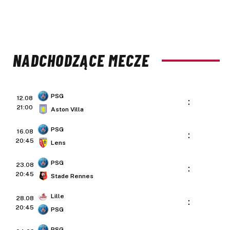
NADCHODZĄCE MECZE
PSG
12.08
:
21:00
Aston Villa
PSG
16.08
:
20:45
Lens
PSG
23.08
:
20:45
Stade Rennes
Lille
28.08
:
20:45
PSG
PSG