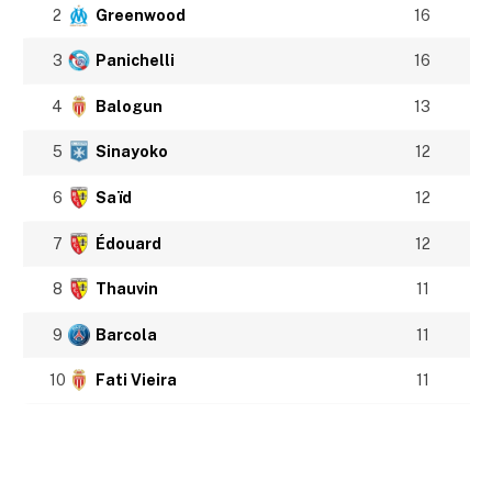
2
Greenwood
16
3
Panichelli
16
4
Balogun
13
5
Sinayoko
12
6
Saïd
12
7
Édouard
12
8
Thauvin
11
9
Barcola
11
10
Fati Vieira
11