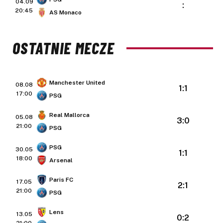
04.09
:
20:45
AS Monaco
OSTATNIE MECZE
Manchester United
08.08
1:1
17:00
PSG
Real Mallorca
05.08
3:0
21:00
PSG
PSG
30.05
1:1
18:00
Arsenal
Paris FC
17.05
2:1
21:00
PSG
Lens
13.05
0:2