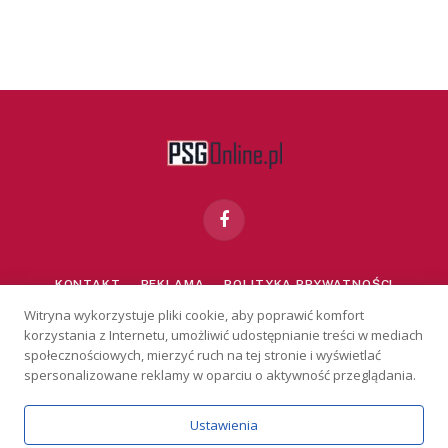
Facebook
KONTAKT
REKLAMA
POLITYKA PRYWATNOŚCI
Witryna wykorzystuje pliki cookie, aby poprawić komfort
korzystania z Internetu, umożliwić udostępnianie treści w mediach
Serwis wyłącznie dla osób powyżej 18 lat. Hazard może uzależniać.
Graj odpowiedzialnie.
Szczegóły
społecznościowych, mierzyć ruch na tej stronie i wyświetlać
Copyright © 2026 PSGonline.pl
spersonalizowane reklamy w oparciu o aktywność przeglądania.
Ustawienia