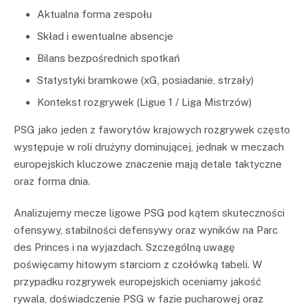
Aktualna forma zespołu
Skład i ewentualne absencje
Bilans bezpośrednich spotkań
Statystyki bramkowe (xG, posiadanie, strzały)
Kontekst rozgrywek (Ligue 1 / Liga Mistrzów)
PSG jako jeden z faworytów krajowych rozgrywek często
występuje w roli drużyny dominującej, jednak w meczach
europejskich kluczowe znaczenie mają detale taktyczne
oraz forma dnia.
Analizujemy mecze ligowe PSG pod kątem skuteczności
ofensywy, stabilności defensywy oraz wyników na Parc
des Princes i na wyjazdach. Szczególną uwagę
poświęcamy hitowym starciom z czołówką tabeli. W
przypadku rozgrywek europejskich oceniamy jakość
rywala, doświadczenie PSG w fazie pucharowej oraz