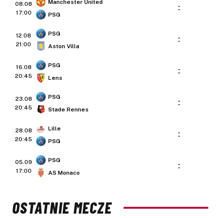
Manchester United
08.08
:
17:00
PSG
PSG
12.08
:
21:00
Aston Villa
PSG
16.08
:
20:45
Lens
PSG
23.08
:
20:45
Stade Rennes
Lille
28.08
:
20:45
PSG
PSG
05.09
:
17:00
AS Monaco
OSTATNIE MECZE