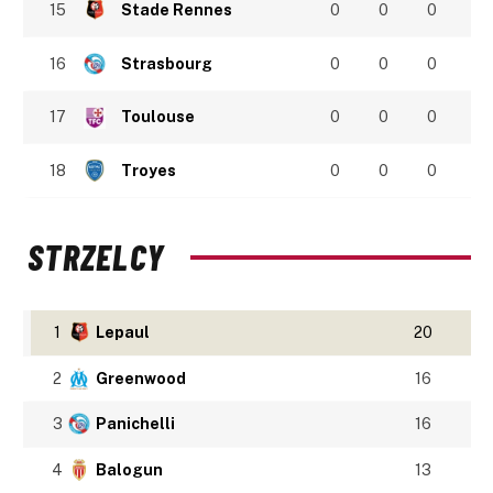
15
Stade Rennes
0
0
0
16
Strasbourg
0
0
0
17
Toulouse
0
0
0
18
Troyes
0
0
0
STRZELCY
1
Lepaul
20
2
Greenwood
16
3
Panichelli
16
4
Balogun
13