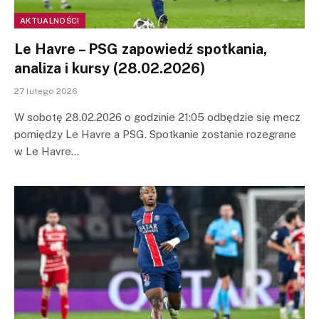
AKTUALNOŚCI
Le Havre – PSG zapowiedź spotkania,
analiza i kursy (28.02.2026)
27 lutego 2026
W sobotę 28.02.2026 o godzinie 21:05 odbędzie się mecz
pomiędzy Le Havre a PSG. Spotkanie zostanie rozegrane
w Le Havre…