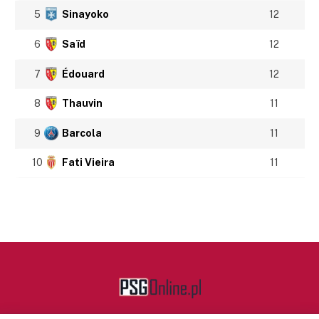
5
Sinayoko
12
6
Saïd
12
7
Édouard
12
8
Thauvin
11
9
Barcola
11
10
Fati Vieira
11