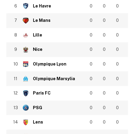
6
Le Havre
0
0
0
7
Le Mans
0
0
0
8
Lille
0
0
0
9
Nice
0
0
0
10
Olympique Lyon
0
0
0
11
Olympique Marsylia
0
0
0
12
Paris FC
0
0
0
13
PSG
0
0
0
14
Lens
0
0
0