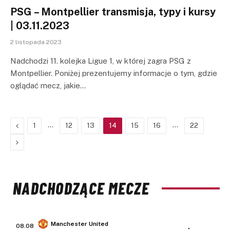
PSG – Montpellier transmisja, typy i kursy
| 03.11.2023
2 listopada 2023
Nadchodzi 11. kolejka Ligue 1, w której zagra PSG z
Montpellier. Poniżej prezentujemy informacje o tym, gdzie
oglądać mecz, jakie…
Previous
…
…
1
12
13
14
15
16
22
Next
NADCHODZĄCE MECZE
Manchester United
08.08
: