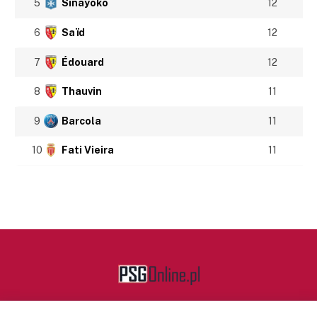
5
Sinayoko
12
6
Saïd
12
7
Édouard
12
8
Thauvin
11
9
Barcola
11
10
Fati Vieira
11