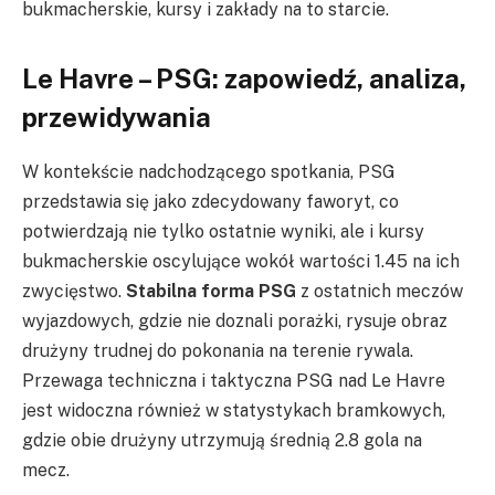
bukmacherskie, kursy i zakłady na to starcie.
Le Havre – PSG: zapowiedź, analiza,
przewidywania
W kontekście nadchodzącego spotkania, PSG
przedstawia się jako zdecydowany faworyt, co
potwierdzają nie tylko ostatnie wyniki, ale i kursy
bukmacherskie oscylujące wokół wartości 1.45 na ich
zwycięstwo.
Stabilna forma PSG
z ostatnich meczów
wyjazdowych, gdzie nie doznali porażki, rysuje obraz
drużyny trudnej do pokonania na terenie rywala.
Przewaga techniczna i taktyczna PSG nad Le Havre
jest widoczna również w statystykach bramkowych,
gdzie obie drużyny utrzymują średnią 2.8 gola na
mecz.