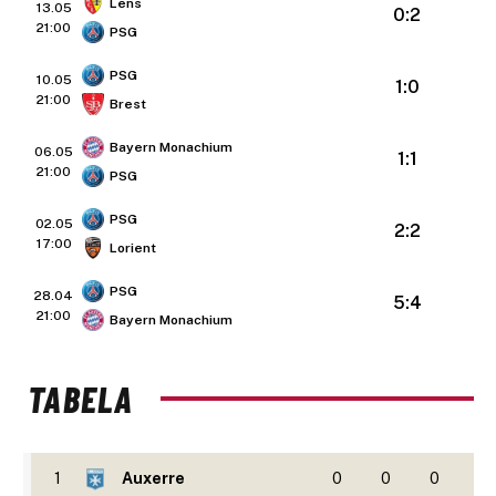
Lens
13.05
0:2
21:00
PSG
PSG
10.05
1:0
21:00
Brest
Bayern Monachium
06.05
1:1
21:00
PSG
PSG
02.05
2:2
17:00
Lorient
PSG
28.04
5:4
21:00
Bayern Monachium
TABELA
1
Auxerre
0
0
0