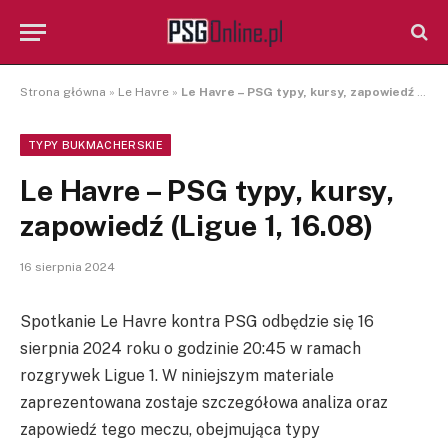
Strona główna
»
Le Havre
»
Le Havre – PSG typy, kursy, zapowiedź (Ligue 1, 16.08)
TYPY BUKMACHERSKIE
Le Havre – PSG typy, kursy,
zapowiedź (Ligue 1, 16.08)
16 sierpnia 2024
Spotkanie Le Havre kontra PSG odbędzie się 16
sierpnia 2024 roku o godzinie 20:45 w ramach
rozgrywek Ligue 1. W niniejszym materiale
zaprezentowana zostaje szczegółowa analiza oraz
zapowiedź tego meczu, obejmująca typy