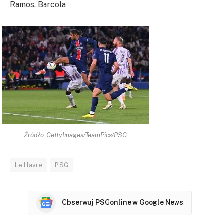
Ramos, Barcola
Źródło: GettyImages/TeamPics/PSG
Le Havre
PSG
Obserwuj PSGonline w Google News