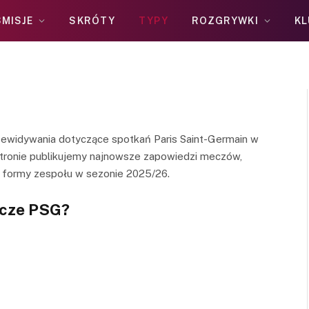
MISJE
SKRÓTY
TYPY
ROZGRYWKI
KL
rzewidywania dotyczące spotkań Paris Saint-Germain w
j stronie publikujemy najnowsze zapowiedzi meczów,
y formy zespołu w sezonie 2025/26.
ecze PSG?