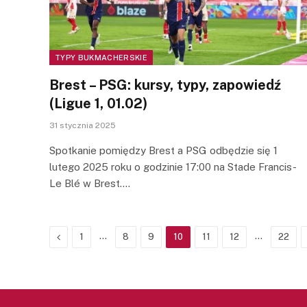
TYPY BUKMACHERSKIE
Brest – PSG: kursy, typy, zapowiedź
(Ligue 1, 01.02)
31 stycznia 2025
Spotkanie pomiędzy Brest a PSG odbędzie się 1
lutego 2025 roku o godzinie 17:00 na Stade Francis-
Le Blé w Brest.…
Previous
…
…
1
8
9
10
11
12
22