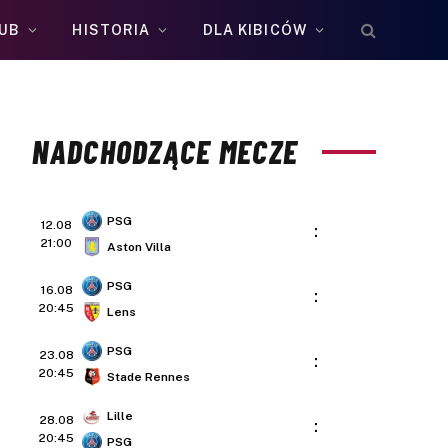
UB
HISTORIA
DLA KIBICÓW
NADCHODZĄCE MECZE
PSG
12.08
:
21:00
Aston Villa
PSG
16.08
:
20:45
Lens
PSG
23.08
:
20:45
Stade Rennes
Lille
28.08
:
20:45
PSG