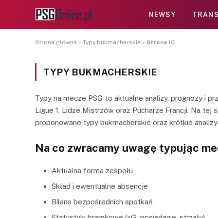
NEWSY
TRANS
Strona główna
»
Typy bukmacherskie
»
Strona 10
TYPY BUKMACHERSKIE
Typy na mecze PSG to aktualne analizy, prognozy i p
Ligue 1, Lidze Mistrzów oraz Pucharze Francji. Na te
proponowane typy bukmacherskie oraz krótkie analiz
Na co zwracamy uwagę typując m
Aktualna forma zespołu
Skład i ewentualne absencje
Bilans bezpośrednich spotkań
Statystyki bramkowe (xG, posiadanie, strzały)