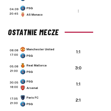
PSG
04.09
:
20:45
AS Monaco
OSTATNIE MECZE
Manchester United
08.08
1:1
17:00
PSG
Real Mallorca
05.08
3:0
21:00
PSG
PSG
30.05
1:1
18:00
Arsenal
Paris FC
17.05
2:1
21:00
PSG