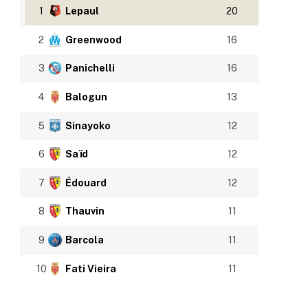
1
Lepaul
20
2
Greenwood
16
3
Panichelli
16
4
Balogun
13
5
Sinayoko
12
6
Saïd
12
7
Édouard
12
8
Thauvin
11
9
Barcola
11
10
Fati Vieira
11