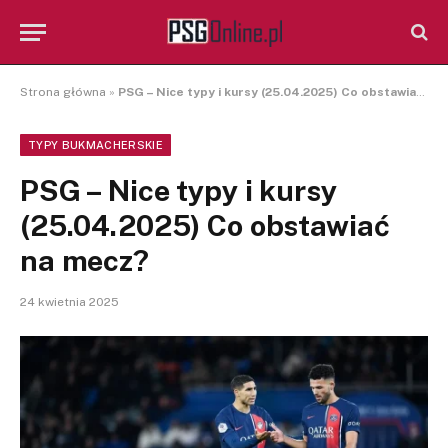
Strona główna
»
PSG – Nice typy i kursy (25.04.2025) Co obstawiać na mecz?
TYPY BUKMACHERSKIE
PSG – Nice typy i kursy
(25.04.2025) Co obstawiać
na mecz?
24 kwietnia 2025