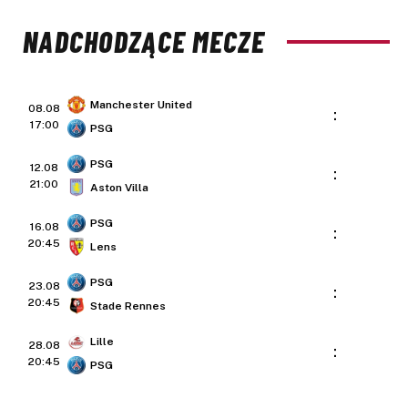
NADCHODZĄCE MECZE
Manchester United
08.08
:
17:00
PSG
PSG
12.08
:
21:00
Aston Villa
PSG
16.08
:
20:45
Lens
PSG
23.08
:
20:45
Stade Rennes
Lille
28.08
:
20:45
PSG