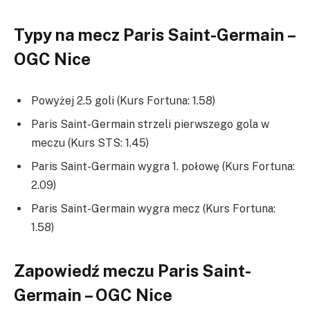
Typy na mecz Paris Saint-Germain –
OGC Nice
Powyżej 2.5 goli (Kurs Fortuna: 1.58)
Paris Saint-Germain strzeli pierwszego gola w
meczu (Kurs STS: 1.45)
Paris Saint-Germain wygra 1. połowę (Kurs Fortuna:
2.09)
Paris Saint-Germain wygra mecz (Kurs Fortuna:
1.58)
Zapowiedź meczu Paris Saint-
Germain – OGC Nice