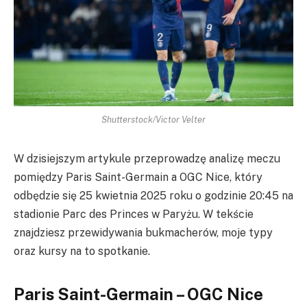
Shutterstock/Victor Velter
W dzisiejszym artykule przeprowadzę analizę meczu
pomiędzy Paris Saint-Germain a OGC Nice, który
odbędzie się 25 kwietnia 2025 roku o godzinie 20:45 na
stadionie Parc des Princes w Paryżu. W tekście
znajdziesz przewidywania bukmacherów, moje typy
oraz kursy na to spotkanie.
Paris Saint-Germain – OGC Nice