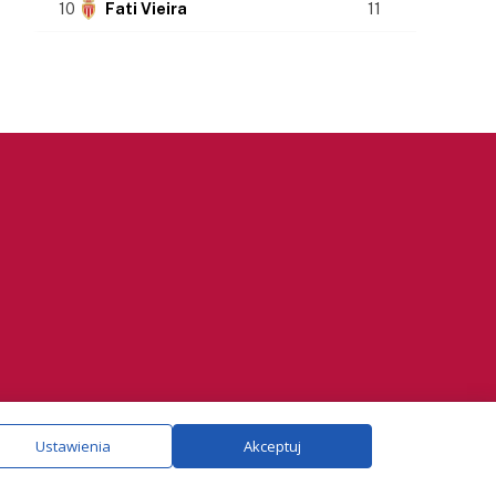
10
Fati Vieira
11
ie.
Szczegóły
Ustawienia
Akceptuj