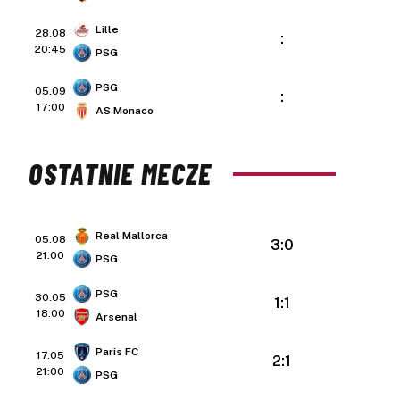
Lille
28.08
:
20:45
PSG
PSG
05.09
:
17:00
AS Monaco
OSTATNIE MECZE
Real Mallorca
05.08
3:0
21:00
PSG
PSG
30.05
1:1
18:00
Arsenal
Paris FC
17.05
2:1
21:00
PSG