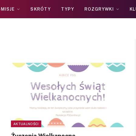
MISJE
SKRÓTY
TYPY
ROZGRYWKI
KL
AKTUALNOŚCI
Życzenia Wielkanocne