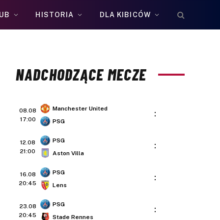
UB
HISTORIA
DLA KIBICÓW
NADCHODZĄCE MECZE
Manchester United
08.08
:
17:00
PSG
PSG
12.08
:
21:00
Aston Villa
PSG
16.08
:
20:45
Lens
PSG
23.08
:
20:45
Stade Rennes