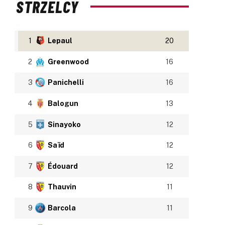
STRZELCY
1
Lepaul
20
2
Greenwood
16
3
Panichelli
16
4
Balogun
13
5
Sinayoko
12
6
Saïd
12
7
Édouard
12
8
Thauvin
11
9
Barcola
11