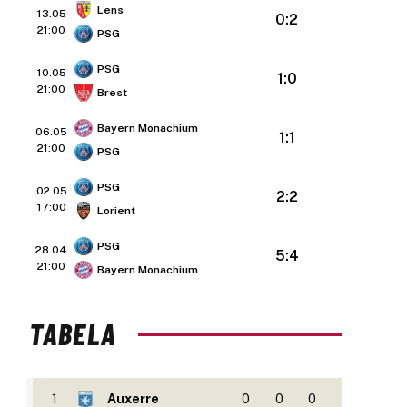
Lens
13.05
0:2
21:00
PSG
PSG
10.05
1:0
21:00
Brest
Bayern Monachium
06.05
1:1
21:00
PSG
PSG
02.05
2:2
17:00
Lorient
PSG
28.04
5:4
21:00
Bayern Monachium
TABELA
1
Auxerre
0
0
0