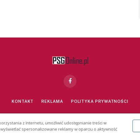
Facebook
KONTAKT
REKLAMA
POLITYKA PRYWATNOŚCI
znie dla osób powyżej 18 lat. Hazard może uzależniać. Graj odpowiedzialn
korzystania z Internetu, umożliwić udostępnianie treści w
2026 PSGonline.pl
 i wyświetlać spersonalizowane reklamy w oparciu o aktywność