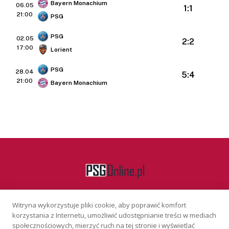
Bayern Monachium
06.05
1:1
21:00
PSG
PSG
02.05
2:2
17:00
Lorient
PSG
28.04
5:4
21:00
Bayern Monachium
Witryna wykorzystuje pliki cookie, aby poprawić komfort
Facebook
korzystania z Internetu, umożliwić udostępnianie treści w mediach
społecznościowych, mierzyć ruch na tej stronie i wyświetlać