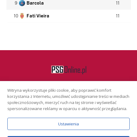
9
Barcola
11
10
Fati Vieira
11
Witryna wykorzystuje pliki cookie, aby poprawić komfort
Facebook
korzystania z Internetu, umożliwić udostępnianie treści w mediach
społecznościowych, mierzyć ruch na tej stronie i wyświetlać
spersonalizowane reklamy w oparciu o aktywność przeglądania.
KONTAKT
REKLAMA
POLITYKA PRYWATNOŚCI
Ustawienia
Serwis wyłącznie dla osób powyżej 18 lat. Hazard może uzależniać.
Graj odpowiedzialnie.
Szczegóły
Copyright © 2026 PSGonline.pl