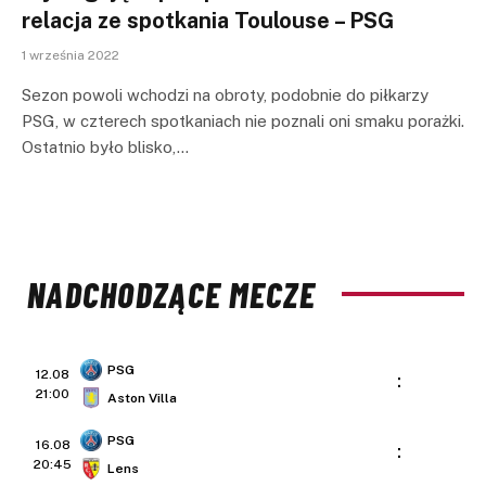
relacja ze spotkania Toulouse – PSG
1 września 2022
Sezon powoli wchodzi na obroty, podobnie do piłkarzy
PSG, w czterech spotkaniach nie poznali oni smaku porażki.
Ostatnio było blisko,…
NADCHODZĄCE MECZE
PSG
12.08
:
21:00
Aston Villa
PSG
16.08
:
20:45
Lens