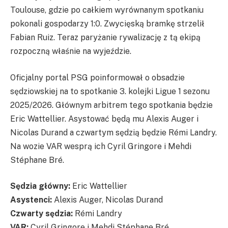
Toulouse, gdzie po całkiem wyrównanym spotkaniu
pokonali gospodarzy 1:0. Zwycięską bramkę strzelił
Fabian Ruiz. Teraz paryżanie rywalizację z tą ekipą
rozpoczną właśnie na wyjeździe.
Oficjalny portal PSG poinformował o obsadzie
sędziowskiej na to spotkanie 3. kolejki Ligue 1 sezonu
2025/2026. Głównym arbitrem tego spotkania będzie
Eric Wattellier. Asystować będą mu Alexis Auger i
Nicolas Durand a czwartym sędzią będzie Rémi Landry.
Na wozie VAR wesprą ich Cyril Gringore i Mehdi
Stéphane Bré.
Sędzia główny:
Eric Wattellier
Asystenci:
Alexis Auger, Nicolas Durand
Czwarty sędzia:
Rémi Landry
VAR:
Cyril Gringore i Mehdi Stéphane Bré