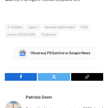
3. kolejka
ligue 1
obsada sędziowska
PSG
sezon 2025/2026
Toulouse
Obserwuj PSGonline w Google News
Facebook
Twitter
Copy
Link
Patrizio Donn