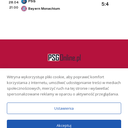
PSG
28.04
5:4
21:00
Bayern Monachium
Witryna wykorzystuje pliki cookie, aby poprawić komfort
Facebook
korzystania z Internetu, umożliwić udostępnianie treści w mediach
społecznościowych, mierzyć ruch na tej stronie i wyświetlać
spersonalizowane reklamy w oparciu o aktywność przeglądania.
KONTAKT
REKLAMA
POLITYKA PRYWATNOŚCI
Ustawienia
Serwis wyłącznie dla osób powyżej 18 lat. Hazard może uzależniać.
Graj odpowiedzialnie.
Szczegóły
Copyright © 2026 PSGonline.pl
Akceptuj