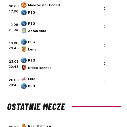
Manchester United
08.08
:
17:00
PSG
PSG
12.08
:
21:00
Aston Villa
PSG
16.08
:
20:45
Lens
PSG
23.08
:
20:45
Stade Rennes
Lille
28.08
:
20:45
PSG
OSTATNIE MECZE
Real Mallorca