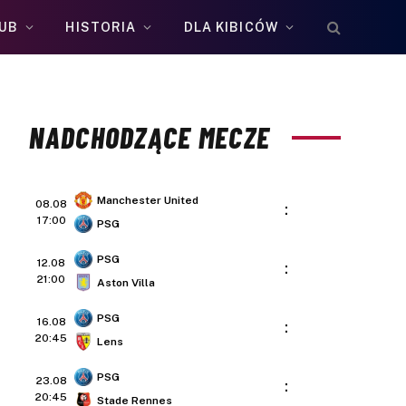
UB
HISTORIA
DLA KIBICÓW
NADCHODZĄCE MECZE
Manchester United
08.08
:
17:00
PSG
PSG
12.08
:
21:00
Aston Villa
PSG
16.08
:
20:45
Lens
PSG
23.08
:
20:45
Stade Rennes