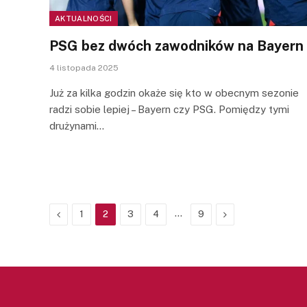
AKTUALNOŚCI
PSG bez dwóch zawodników na Bayern
4 listopada 2025
Już za kilka godzin okaże się kto w obecnym sezonie
radzi sobie lepiej – Bayern czy PSG. Pomiędzy tymi
drużynami…
Previous
…
Next
1
2
3
4
9