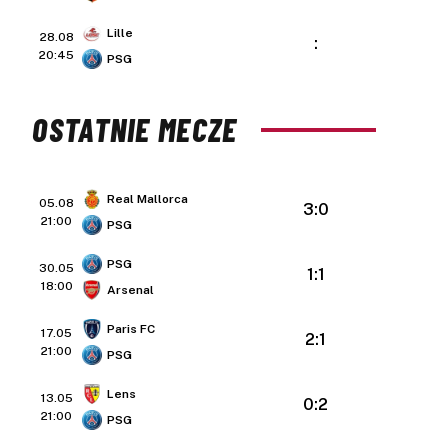
Lille
28.08
:
20:45
PSG
OSTATNIE MECZE
Real Mallorca
05.08
3:0
21:00
PSG
PSG
30.05
1:1
18:00
Arsenal
Paris FC
17.05
2:1
21:00
PSG
Lens
13.05
0:2
21:00
PSG