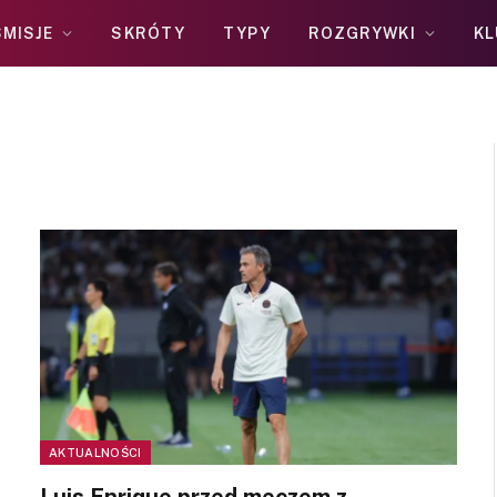
MISJE
SKRÓTY
TYPY
ROZGRYWKI
KL
AKTUALNOŚCI
Luis Enrique przed meczem z