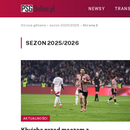
NEWSY
TRANS
Strona główna
»
sezon 2025/2026
»
Strona 2
SEZON 2025/2026
AKTUALNOŚCI
Khvicha przed meczem z