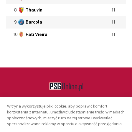
8
Thauvin
11
9
Barcola
11
10
Fati Vieira
11
Witryna wykorzystuje pliki cookie, aby poprawić komfort
Facebook
korzystania z Internetu, umożliwić udostępnianie treści w mediach
społecznościowych, mierzyć ruch na tej stronie i wyświetlać
spersonalizowane reklamy w oparciu o aktywność przeglądania.
KONTAKT
REKLAMA
POLITYKA PRYWATNOŚCI