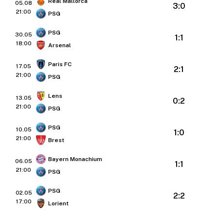
Real Mallorca
05.08
3:0
21:00
PSG
PSG
30.05
1:1
18:00
Arsenal
Paris FC
17.05
2:1
21:00
PSG
Lens
13.05
0:2
21:00
PSG
PSG
10.05
1:0
21:00
Brest
Bayern Monachium
06.05
1:1
21:00
PSG
PSG
02.05
2:2
17:00
Lorient