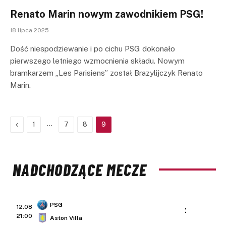
Renato Marin nowym zawodnikiem PSG!
18 lipca 2025
Dość niespodziewanie i po cichu PSG dokonało
pierwszego letniego wzmocnienia składu. Nowym
bramkarzem „Les Parisiens” został Brazylijczyk Renato
Marin.
Previous
…
1
7
8
9
NADCHODZĄCE MECZE
PSG
12.08
:
21:00
Aston Villa