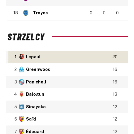
18
Troyes
0
0
0
STRZELCY
1
Lepaul
20
2
Greenwood
16
3
Panichelli
16
4
Balogun
13
5
Sinayoko
12
6
Saïd
12
7
Édouard
12