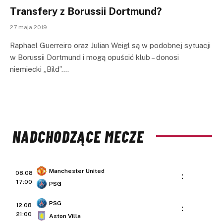
Transfery z Borussii Dortmund?
27 maja 2019
Raphael Guerreiro oraz Julian Weigl są w podobnej sytuacji
w Borussii Dortmund i mogą opuścić klub – donosi
niemiecki „Bild”.…
NADCHODZĄCE MECZE
Manchester United
08.08
:
17:00
PSG
PSG
12.08
:
21:00
Aston Villa