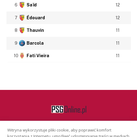
6
Saïd
12
7
Édouard
12
8
Thauvin
11
9
Barcola
11
10
Fati Vieira
11
Witryna wykorzystuje pliki cookie, aby poprawić komfort
Facebook
korzystania z Internetu, umożliwić udostępnianie treści w mediach