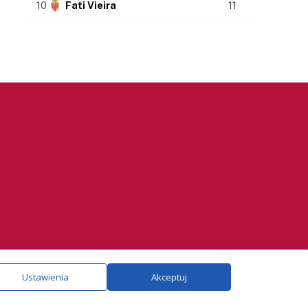
10
Fati Vieira
11
ie.
Szczegóły
Ustawienia
Akceptuj