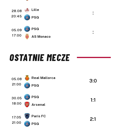
Lille
28.08
:
20:45
PSG
PSG
05.09
:
17:00
AS Monaco
OSTATNIE MECZE
Real Mallorca
05.08
3:0
21:00
PSG
PSG
30.05
1:1
18:00
Arsenal
Paris FC
17.05
2:1
21:00
PSG