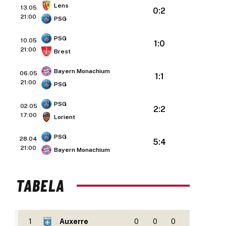
Lens
13.05
0:2
21:00
PSG
PSG
10.05
1:0
21:00
Brest
Bayern Monachium
06.05
1:1
21:00
PSG
PSG
02.05
2:2
17:00
Lorient
PSG
28.04
5:4
21:00
Bayern Monachium
TABELA
1
Auxerre
0
0
0