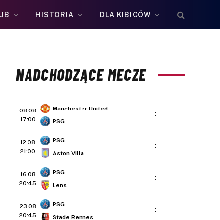
UB
HISTORIA
DLA KIBICÓW
NADCHODZĄCE MECZE
Manchester United
08.08
:
17:00
PSG
PSG
12.08
:
21:00
Aston Villa
PSG
16.08
:
20:45
Lens
PSG
23.08
:
20:45
Stade Rennes