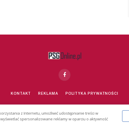
Facebook
KONTAKT
REKLAMA
POLITYKA PRYWATNOŚCI
znie dla osób powyżej 18 lat. Hazard może uzależniać. Graj odpowiedzialn
korzystania z Internetu, umożliwić udostępnianie treści w
2026 PSGonline.pl
 i wyświetlać spersonalizowane reklamy w oparciu o aktywność