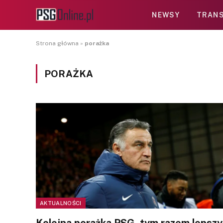
NEWSY
TRANS
Strona główna
»
porażka
PORAŻKA
AKTUALNOŚCI
Kolejna porażka PSG, tym razem lepszy