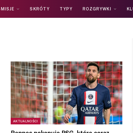
MISJE
SKRÓTY
TYPY
ROZGRYWKI
KL
AKTUALNOŚCI
Rennes pokonuje PSG, które coraz