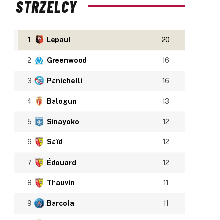
STRZELCY
1
Lepaul
20
2
Greenwood
16
3
Panichelli
16
4
Balogun
13
5
Sinayoko
12
6
Saïd
12
7
Édouard
12
8
Thauvin
11
9
Barcola
11