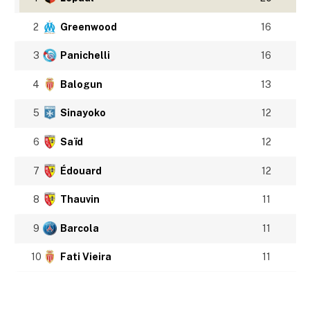
2
Greenwood
16
3
Panichelli
16
4
Balogun
13
5
Sinayoko
12
6
Saïd
12
7
Édouard
12
8
Thauvin
11
9
Barcola
11
10
Fati Vieira
11