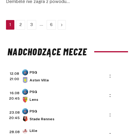
Dembélé nie zagra z powodu…
…
Next
1
2
3
6
NADCHODZĄCE MECZE
PSG
12.08
:
21:00
Aston Villa
PSG
16.08
:
20:45
Lens
PSG
23.08
:
20:45
Stade Rennes
Lille
28.08