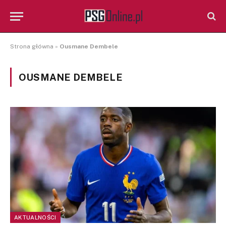
Strona główna
»
Ousmane Dembele
OUSMANE DEMBELE
AKTUALNOŚCI