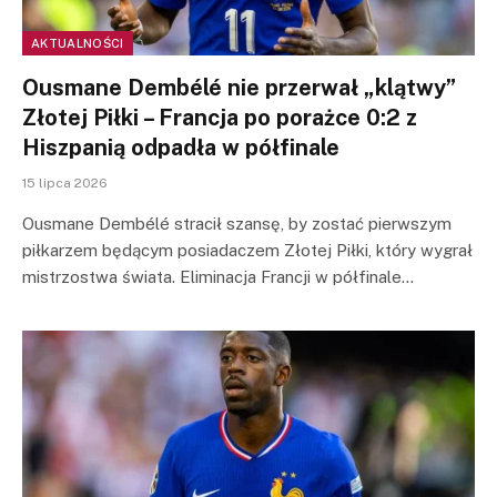
AKTUALNOŚCI
Ousmane Dembélé nie przerwał „klątwy”
Złotej Piłki – Francja po porażce 0:2 z
Hiszpanią odpadła w półfinale
15 lipca 2026
Ousmane Dembélé stracił szansę, by zostać pierwszym
piłkarzem będącym posiadaczem Złotej Piłki, który wygrał
mistrzostwa świata. Eliminacja Francji w półfinale…