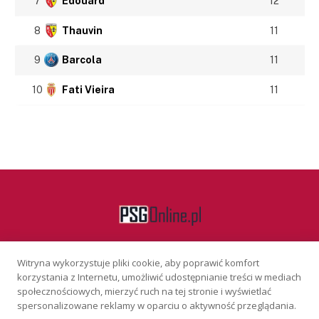
7
Édouard
12
8
Thauvin
11
9
Barcola
11
10
Fati Vieira
11
Witryna wykorzystuje pliki cookie, aby poprawić komfort
Facebook
korzystania z Internetu, umożliwić udostępnianie treści w mediach
społecznościowych, mierzyć ruch na tej stronie i wyświetlać
spersonalizowane reklamy w oparciu o aktywność przeglądania.
KONTAKT
REKLAMA
POLITYKA PRYWATNOŚCI