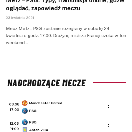
Metz – PSG: Typy, transmisja online, gdzie
oglądać, zapowiedź meczu
23 kwietnia 2021
Mecz Metz – PSG zostanie rozegrany w sobotę 24
kwietnia o godz. 17:00. Drużynę mistrza Francji czeka w ten
weekend…
NADCHODZĄCE MECZE
Manchester United
08.08
:
17:00
PSG
PSG
12.08
:
21:00
Aston Villa