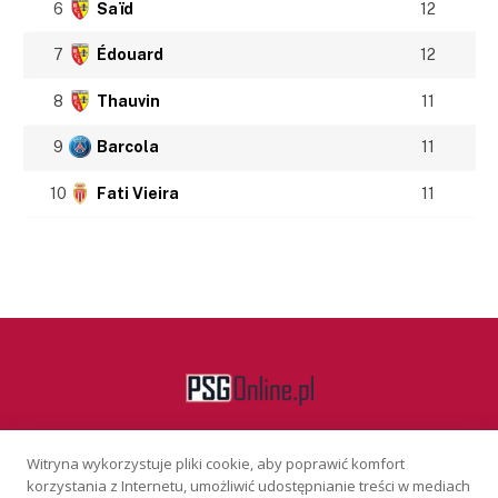
6
Saïd
12
7
Édouard
12
8
Thauvin
11
9
Barcola
11
10
Fati Vieira
11
Witryna wykorzystuje pliki cookie, aby poprawić komfort
Facebook
korzystania z Internetu, umożliwić udostępnianie treści w mediach