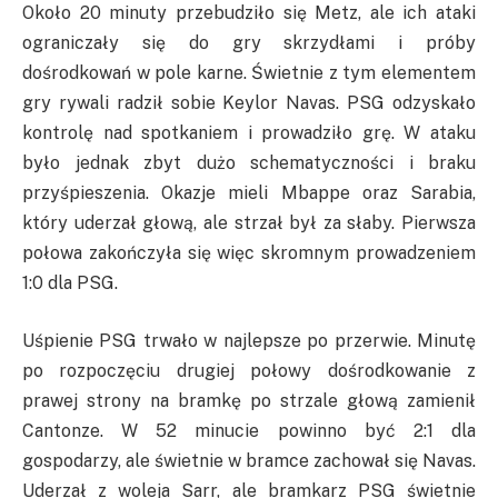
Około 20 minuty przebudziło się Metz, ale ich ataki
ograniczały się do gry skrzydłami i próby
dośrodkowań w pole karne. Świetnie z tym elementem
gry rywali radził sobie Keylor Navas. PSG odzyskało
kontrolę nad spotkaniem i prowadziło grę. W ataku
było jednak zbyt dużo schematyczności i braku
przyśpieszenia. Okazje mieli Mbappe oraz Sarabia,
który uderzał głową, ale strzał był za słaby. Pierwsza
połowa zakończyła się więc skromnym prowadzeniem
1:0 dla PSG.
Uśpienie PSG trwało w najlepsze po przerwie. Minutę
po rozpoczęciu drugiej połowy dośrodkowanie z
prawej strony na bramkę po strzale głową zamienił
Cantonze. W 52 minucie powinno być 2:1 dla
gospodarzy, ale świetnie w bramce zachował się Navas.
Uderzał z woleja Sarr, ale bramkarz PSG świetnie