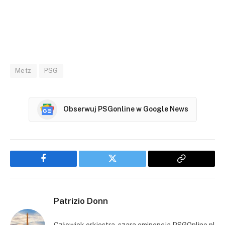
Metz
PSG
Obserwuj PSGonline w Google News
Facebook
Twitter
Copy
Link
Patrizio Donn
Człowiek orkiestra, szara eminencja PSGOnline.pl