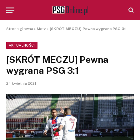
Strona główna
»
Metz
»
[SKRÓT MECZU] Pewna wygrana PSG 3:1
AKTUALNOŚCI
[SKRÓT MECZU] Pewna
wygrana PSG 3:1
24 kwietnia 2021