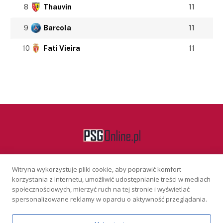
8
Thauvin
11
9
Barcola
11
10
Fati Vieira
11
Witryna wykorzystuje pliki cookie, aby poprawić komfort
Facebook
korzystania z Internetu, umożliwić udostępnianie treści w mediach
społecznościowych, mierzyć ruch na tej stronie i wyświetlać
spersonalizowane reklamy w oparciu o aktywność przeglądania.
KONTAKT
REKLAMA
POLITYKA PRYWATNOŚCI