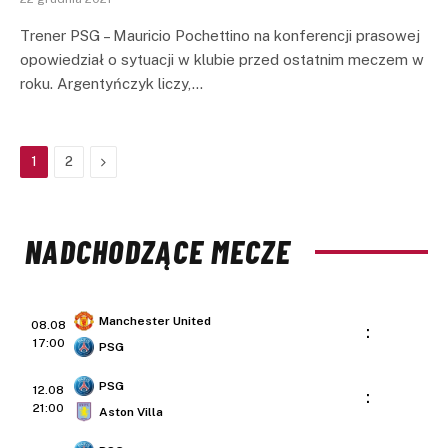
Trener PSG – Mauricio Pochettino na konferencji prasowej
opowiedział o sytuacji w klubie przed ostatnim meczem w
roku. Argentyńczyk liczy,…
Next
1
2
NADCHODZĄCE MECZE
Manchester United
08.08
:
17:00
PSG
PSG
12.08
:
21:00
Aston Villa